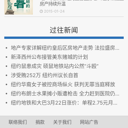
房产持续升温
2015-01-24
过往新闻
地产专家详解纽约皇后区房地产走势 法拉盛房产持续升温
新泽西州公布接管美东赌城的计划
纽约鼠患成灾 硕鼠地铁站内公然“斗殴”
涉受贿252万 纽约州议长自首
纽约华裔女子被控商场纵火 获判无罪当庭释放
纽约布朗士水果摊小贩遭枪击 全力赶到医院仍不治身亡
纽约地铁和大巴3月22日涨价：单程2.75元月票116.5元
联络我们
捐款
关于我们
网站广告