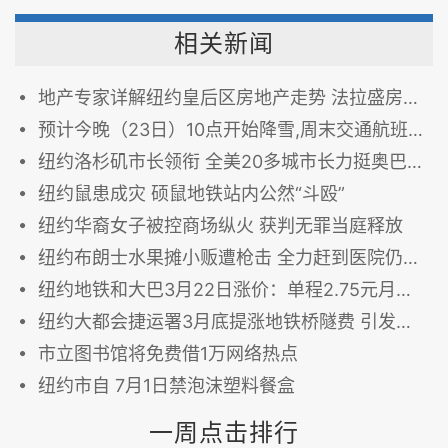
相关新闻
地产专家详解纽约皇后区房地产走势 法拉盛房产持续升温
预计今晚（23日）10点开始降雪,周末交通航班将受影响
纽约洛杉矶市长领衔 全美20多城市长力挺奥巴马移改行政令
纽约鼠患成灾 硕鼠地铁站内公然“斗殴”
纽约华裔女子被控商场纵火 获判无罪当庭释放
纽约布朗士水果摊小贩遭枪击 全力赶到医院仍不治身亡
纽约地铁和大巴3月22日涨价：单程2.75元月票116.5元
纽约大都会捷运署3月底提涨地铁桥隧费 引发民众抱怨连连
市立图书馆将免费借1万网络热点
纽约市自 7月1日禁泡沫塑料餐盒
一周点击排行