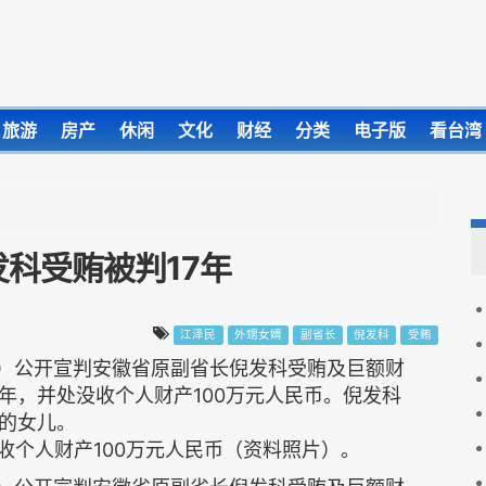
旅游
房产
休闲
文化
财经
分类
电子版
看台湾
发科受贿被判17年
江泽民
外甥女婿
副省长
倪发科
受贿
日）公开宣判安徽省原副省长倪发科受贿及巨额财
年，并处没收个人财产100万元人民币。倪发科
的女儿。
收个人财产100万元人民币（资料照片）。