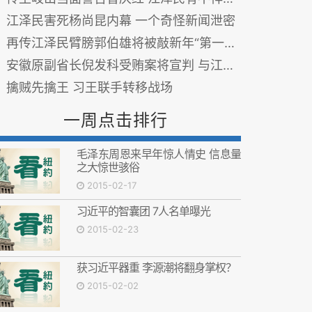
江泽民害死杨尚昆内幕 一个奇怪新闻泄密
再传江泽民臂膀郭伯雄将被敲新年“第一锤”
安徽原副省长倪发科受贿案将宣判 与江泽民有交集
擒贼先擒王 习王联手转移战场
一周点击排行
毛泽东周恩来早年惊人情史 信息量
之大惊世骇俗
2015-02-17
习近平的智囊团 7人名单曝光
2015-02-23
获习近平器重 李源潮将翻身掌权？
2015-02-02