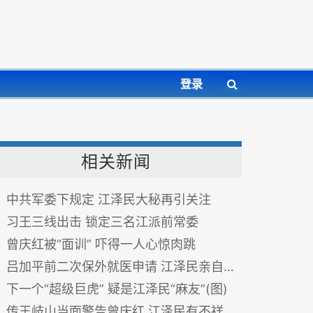
登录
相关新闻
中共军委下规定 江泽民大秘再引关注
习王三线出击 锁定三名江派前常委
曾庆红被“面训” 吓得一人心惊肉跳
吕加平前二次保外就医申请 江泽民亲自打电话阻止
下一个“超级巨虎” 疑是江泽民“麻友”(图)
传王岐山当面警告曾庆红 江泽民有不祥预感