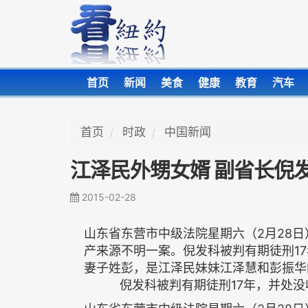
首页
新闻
美食
健康
教育
汽车
首页
时政
中国新闻
江泽民外甥女婿 副省长倪
2015-02-28
山东省东营市中级法院星期六（2月28
产来源不明一案。倪发科被判有期徒刑17
妻子姓彭，是江泽民妹妹江泽慧和彭振华
倪发科被判有期徒刑17年，并处没