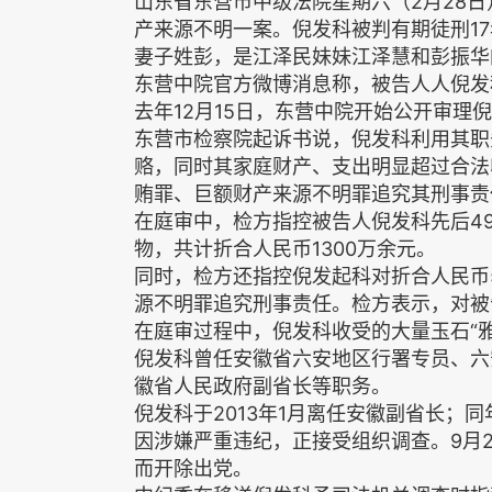
山东省东营市中级法院星期六（2月28
产来源不明一案。倪发科被判有期徒刑17
妻子姓彭，是江泽民妹妹江泽慧和彭振华
东营中院官方微博消息称，被告人人倪发
去年12月15日，东营中院开始公开审理
东营市检察院起诉书说，倪发科利用其职
赂，同时其家庭财产、支出明显超过合法
贿罪、巨额财产来源不明罪追究其刑事责
在庭审中，检方指控被告人倪发科先后4
物，共计折合人民币1300万余元。
同时，检方还指控倪发起科对折合人民币
源不明罪追究刑事责任。检方表示，对被
在庭审过程中，倪发科收受的大量玉石“
倪发科曾任安徽省六安地区行署专员、六
徽省人民政府副省长等职务。
倪发科于2013年1月离任安徽副省长；
因涉嫌严重违纪，正接受组织调查。9月
而开除出党。