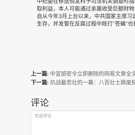
中纪委在移送倪发科予司法机关调查时指
取利益，本人可能通过亲属收受巨额财物
自从今年3月上台以来，中共国家主席习
生存，并发誓在反腐过程中既打“苍蝇”也打
上一篇:
中宣部密令立即删除的网易文章全
下一篇:
抗战最悲壮的一幕：八百壮士跳崖
评论