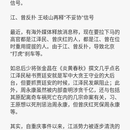
信号。
江、曾反扑 王岐山再释“不妥协”信号
最近，有海外媒体释放消息称，现在要拉下马的
高官都是江泽民、曾庆红的人，都是江、曾在位
时重用提拔的人。由于江、曾反扑，导致北京
“打虎”刹车等。
如总后少将张金昌在《炎黄春秋》撰文几乎点名
江泽民秘书贾廷安就是军中大贪王守业的大后
台，但要抓贾廷安的时候，江泽民发飙阻止；此
外，周永康虽然被内部查明涉贪千亿，还与包括
其原配离奇车祸死亡在内的几宗命案有关，习、
王原想以死刑惩治周永康，但曾庆红死保周永康
等。
其实，自重庆事件以来，江派势力被逐步清洗的