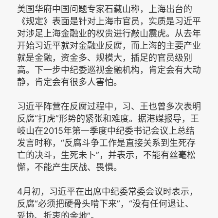
美国华府中国问题专家石藏山称，上海出台的
《规定》表面是针对上海市官员，实质是习近平
对涉足上海金融业的权贵进行敲山震虎。从去年
开始习近平就对金融业反腐，而上海的主要产业
就是金融，资金多、规模大，插足的官员级别
高。下一步中纪委巡视金融机构，肯定会有大动
静，肯定会有很多人害怕。
习近平阵营在反腐过程中，习、王也曾多次表明
反腐“打虎”形势的紧张和难度。据港媒报导，王
岐山在2015年第一季度中纪委书记会议上总结
发言时称，“反腐斗争工作是直接关系到生死存
亡的决斗，生死未卜”，并表示，不能有丝毫松
懈，不能产生厌战、畏惧。
4月初，习近平在出席中纪委常委会议时表示，
反腐“必须把硬骨头啃下来”，“没有任何退让、
妥协、折衷的余地”。