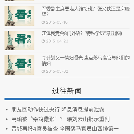
军委副主席要走人谁接班？张又侠还是房峰
辉？
2015-05-10
江泽民竟会8门外语？“特殊学历”曝丑(图)
2015-04-23
令计划又一情妇曝光 盘点落马高官与他们的
情妇
2015-05-02
过往新闻
朋友圈动作快过央行 降息消息提前泄露
高瑜被〝杀鸡儆猴〞？ 曝刘云山批示重判
晋城再报4官员被查 全国落马官员山西排第一