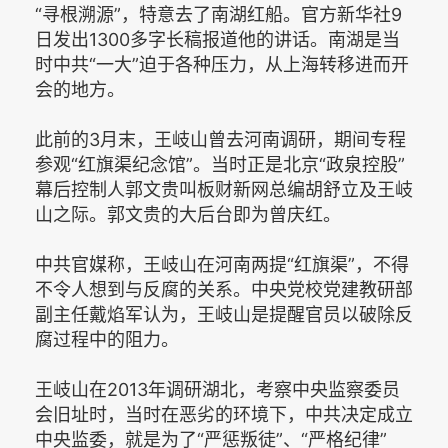
“寻根溯源”，特意去了南湖红船。官方新华社9
日发出1300多字长稿报道他的讲话。南湖是当
时中共“一大”迫于各种压力，从上海转移进而开
会的地方。
此前的3月末，王岐山曾去河南调研，期间专程
参观“红旗渠纪念馆”。当时正是北京“政泉控股”
幕后控制人郭文贵叫板财新网总编胡舒立及王岐
山之际。郭文贵的大后台即为曾庆红。
中共官媒称，王岐山在河南两提“红旗渠”，不得
不令人想到与反腐的关系。中央党校党建教研部
副主任戴焰军认为，王岐山是提醒官员以破除反
腐过程中的阻力。
王岐山在2013年调研湖北，考察中央监察委员
会旧址时，当时在恶劣的环境下，中共决定成立
中央监委，就是为了“严惩叛徒”、“严格纪律”