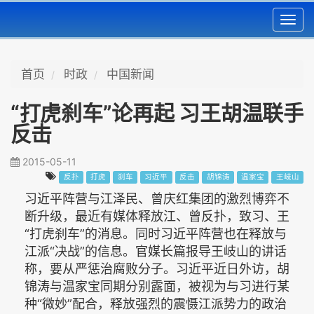
Toggl
navig
首页
时政
中国新闻
“打虎刹车”论再起 习王胡温联手
反击
2015-05-11
反扑
打虎
刹车
习近平
反击
胡锦涛
温家宝
王岐山
习近平阵营与江泽民、曾庆红集团的激烈博弈不
断升级，最近有媒体释放江、曾反扑，致习、王
“打虎刹车”的消息。同时习近平阵营也在释放与
江派“决战”的信息。官媒长篇报导王岐山的讲话
称，要从严惩治腐败分子。习近平近日外访，胡
锦涛与温家宝同期分别露面，被视为与习进行某
种“微妙”配合，释放强烈的震慑江派势力的政治