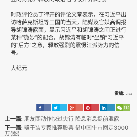
时政评论员丁律开的评论文章表示，在习近平出
访哈萨克斯坦等三国的当天，陆媒及官媒高调报
导胡锦涛露面，显示习近平和胡锦涛之间正进行
某种“微妙”的配合。胡锦涛有临时“坐镇”习近平
的“后方”之意，释放强烈的震慑江派势力的信
号。
大纪元
责编:
Lisa
114
上一篇:
朋友圈动作快过央行 降息消息提前泄露
下一篇:
骗子装专家推荐股票 借中国牛市圈走3000
万(图)