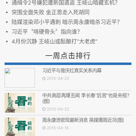
通缉令2号嫌犯遭新国遣返 王岐山暗藏玄机？
突围全面失败 金正恩走入死胡同
陆媒渲染邓小平遇刺 暗示周永康暗杀习近平？
习近平〝啃硬骨头〞指向谁？
4月份沉静 王岐山或酝酿打“大老虎”
一周点击排行
习近平与曾庆红真实关系内幕
2015-04-25
中共高层再爆丑闻 李长春“后宫”也是央视？
(图)
2015-04-22
周永康泄密现最新消息 英媒爆周近况(图)
2015-04-16