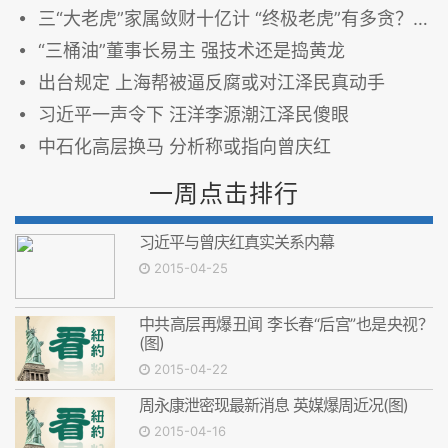
三“大老虎”家属敛财十亿计 “终极老虎”有多贪？(图)
“三桶油”董事长易主 强技术还是捣黄龙
出台规定 上海帮被逼反腐或对江泽民真动手
习近平一声令下 汪洋李源潮江泽民傻眼
中石化高层换马 分析称或指向曾庆红
一周点击排行
习近平与曾庆红真实关系内幕
2015-04-25
中共高层再爆丑闻 李长春“后宫”也是央视？
(图)
2015-04-22
周永康泄密现最新消息 英媒爆周近况(图)
2015-04-16