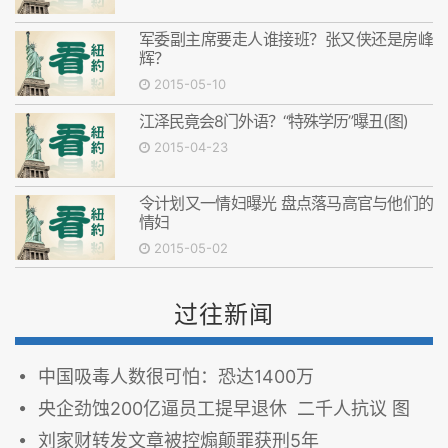
军委副主席要走人谁接班？张又侠还是房峰
辉？
2015-05-10
江泽民竟会8门外语？“特殊学历”曝丑(图)
2015-04-23
令计划又一情妇曝光 盘点落马高官与他们的
情妇
2015-05-02
过往新闻
中国吸毒人数很可怕：恐达1400万
央企劲蚀200亿逼员工提早退休 二千人抗议 图
刘家财转发文章被控煽颠罪获刑5年