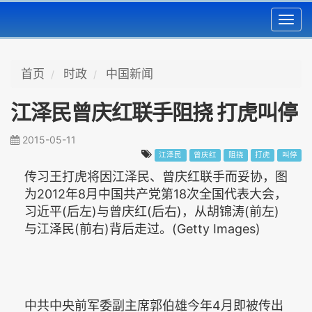
Toggl
navig
首页
时政
中国新闻
江泽民曾庆红联手阻挠 打虎叫停
2015-05-11
江泽民
曾庆红
阻挠
打虎
叫停
传习王打虎将因江泽民、曾庆红联手而妥协，图
为2012年8月中国共产党第18次全国代表大会，
习近平(后左)与曾庆红(后右)，从胡锦涛(前左)
与江泽民(前右)背后走过。(Getty Images)
中共中央前军委副主席郭伯雄今年4月即被传出