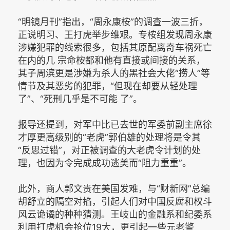
“明镜月刊”指出，“周永康桉”的调查一波三折，
正说明习、王打虎举步维艰。专桉组发现周永康
涉嫌犯罪的线索很多，包括其原配离奇车祸死亡
在内的几 宗命桉都和他有直接或间接的关系，
其子周滨更是涉嫌为杀人的黑社会大佬“捞人”等
情节及其恶劣的犯罪，“但现在却要从轻处理
了”、“死刑几乎是不可能 了”。
报导还提到，对军中比已去世的军委前副主席徐
才厚更高级别的“老虎”郭伯雄的处理将是令其
“反思过错”，对正被调查的大老虎令计划的处
理，也因为令完成成功逃美而“阻力重重”。
此外，商人郭文贵在美国发难，与“财新网”总编
胡舒立的隔空对掐，引起人们对中国反腐和权斗
风云诡谲的种种猜测。王岐山的金融系和纪委系
利用打虎机会抢位19大，更引起一些元老警