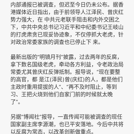
内部通报已被调查，但迟至今日仍未公布。据香
港媒体近日指出，由于前领导人江泽民、曾庆红
势力强大，在 中共元老联手阻击和内外交困之
下，中共中央总书记习近平和中纪委书记王岐山
的打虎肃贪已现妥协迹象，不仅停抓大老虎，针
对政治常委家族的调查也已停止下 来。
最新出版的“明镜月刊”披露，过去两年的反腐，
拿下数名国级老虎，牵动各方利益，令老政治局
常委尤其曾庆红反弹抵制。报导说，“现在要整
的高官，都 是江(泽民)曾(庆红)的人，都是他们
主政时重用提拔的人”、“再不及时阻止，等到
习、王把火烧到他们自家门前的时候就太晚
了”。
另据“博闻社”报导，一直传闻可能被调查的现任
国家副主席李源潮，也已平安落地。今后中共将
以反腐为常态，以改革创新做重点。