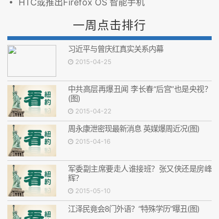
HTC或推出Firefox OS 智能手机
一周点击排行
习近平与曾庆红真实关系内幕
2015-04-25
中共高层再爆丑闻 李长春“后宫”也是央视？
(图)
2015-04-22
周永康泄密现最新消息 英媒爆周近况(图)
2015-04-16
军委副主席要走人谁接班？张又侠还是房峰
辉？
2015-05-10
江泽民竟会8门外语？“特殊学历”曝丑(图)