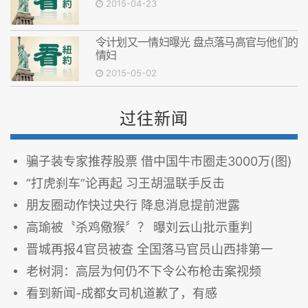
2015-04-23
令计划又一情妇曝光 盘点落马高官与他们的
情妇
2015-05-02
过往新闻
骗子装专家推荐股票 借中国牛市圈走3000万(图)
“打虎刹车”论再起 习王胡温联手反击
朋友圈动作快过央行 降息消息提前泄露
高瑜被〝杀鸡儆猴〞？ 曝刘云山批示重判
晋城再报4官员被查 全国落马官员山西排第一
老树洞：高层为何仍不下令公布枪击案视频
看到新闻-成都女司机道歉了，有感