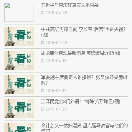
习近平与曾庆红真实关系内幕
2015-04-25
中共高层再爆丑闻 李长春“后宫”也是央视？
(图)
2015-04-22
周永康泄密现最新消息 英媒爆周近况(图)
2015-04-16
军委副主席要走人谁接班？张又侠还是房峰
辉？
2015-05-10
江泽民竟会8门外语？“特殊学历”曝丑(图)
2015-04-23
令计划又一情妇曝光 盘点落马高官与他们的
情妇