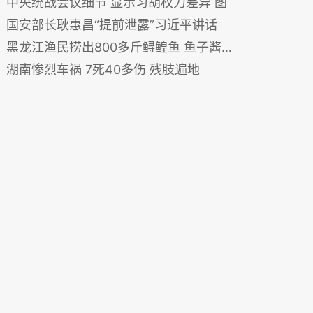
中央统战会议细节 显示习胡权力差异 图
国安部长耿惠昌“提前泄露”习近平讲话
黑龙江渔民捞出800多斤鲟鳇鱼 鱼子酱可卖30万(图)
湖南惨烈车祸 7死40多伤 残肢遍地