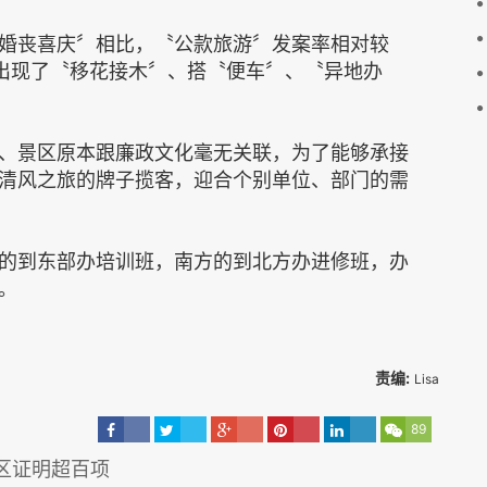
婚丧喜庆〞相比，〝公款旅游〞发案率相对较
也出现了〝移花接木〞、搭〝便车〞、〝异地办
、景区原本跟廉政文化毫无关联，为了能够承接
清风之旅的牌子揽客，迎合个别单位、部门的需
的到东部办培训班，南方的到北方办进修班，办
。
责编:
Lisa
89
区证明超百项