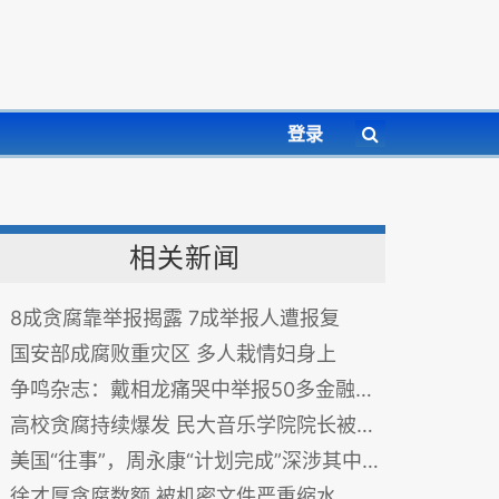
登录
相关新闻
8成贪腐靠举报揭露 7成举报人遭报复
国安部成腐败重灾区 多人栽情妇身上
争鸣杂志：戴相龙痛哭中举报50多金融高管
高校贪腐持续爆发 民大音乐学院院长被查(图)
美国“往事”，周永康“计划完成”深涉其中？
徐才厚贪腐数额 被机密文件严重缩水