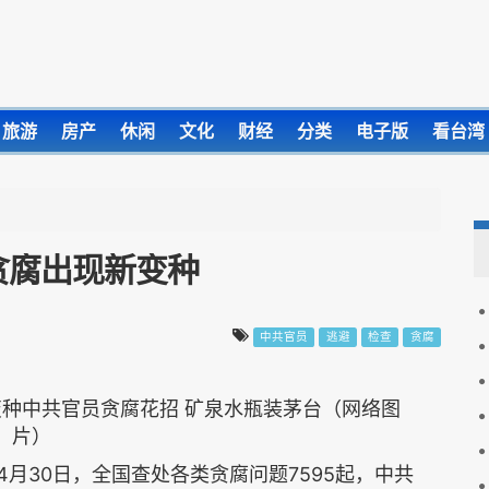
旅游
房产
休闲
文化
财经
分类
电子版
看台湾
贪腐出现新变种
中共官员
逃避
检查
贪腐
变种中共官员贪腐花招 矿泉水瓶装茅台（网络图
片）
4月30日，全国查处各类贪腐问题7595起，中共