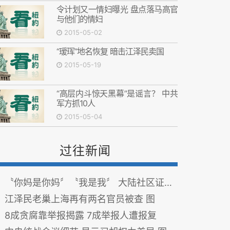
令计划又一情妇曝光 盘点落马高官
与他们的情妇
2015-05-02
“瑷珲”地名恢复 暗击江泽民卖国
2015-05-19
“高层内斗惊天黑幕”是谣言？ 中共
军方抓10人
2015-05-04
过往新闻
〝你妈是你妈〞〝我是我〞 大陆社区证明超百项
江泽民老巢上海再有两名官员被查 图
8成贪腐靠举报揭露 7成举报人遭报复