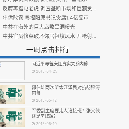
反腐再指电老虎 调查垄断市场和巨额贪腐以及买官卖官
串供败露 粤揭阳原书记贪腐1.4亿受审
中共在海外的巨大腐败黑洞曝光
中共官员修墓破坏邻居祖坟风水 开枪射伤阻止者 组图
一周点击排行
习近平与曾庆红真实关系内幕
2015-04-25
郭伯雄两次听命江泽民对抗胡锦涛
内幕
2015-05-12
军委副主席要走人谁接班？张又侠
还是房峰辉？
2015-05-10