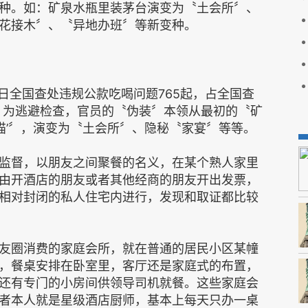
种。如：矿泉水瓶里装茅台演变为〝土会所〞、
花接木〞、〝异地办班〞等新变种。
日全国查处违规公款吃喝问题765起，占全国查
%。为逃避检查，官员的〝伪装〞本领从最初的〝矿
熊猫’〞，演变为〝土会所〞、隐秘〝家宴〞等等。
监督，以朋友之间聚餐的名义，在某个熟人家里
由开酒店的朋友或者其他经商的朋友开出发票，
相对封闭的私人住宅内进行，发现和取证都比较
友圈消费的家庭会所，就在普通的居民小区某幢
，餐桌安排在卧室里，客厅还是家庭式的布置，
还有专门的小房间供领导司机就餐。这些家庭会
者本人就是星级酒店厨师，基本上每天只办一桌