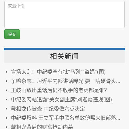
提交
相关新闻
官场太乱！中纪委罕有批“马列”“盗娼”(图)
争鸣杂志：习近平内部讲话曝光 要〝啃硬骨头〞 话有所指？图
王岐山放出重话后仍不收手的老虎都是谁？
中纪委网站透露"美女副主席"刘迎霞违规(图)
戴相龙传被查 中纪委做六点决定
中纪委爆料 王立军手中黑名单致薄熙来旧部落马 图
戴相龙背后的财富抢劫内幕