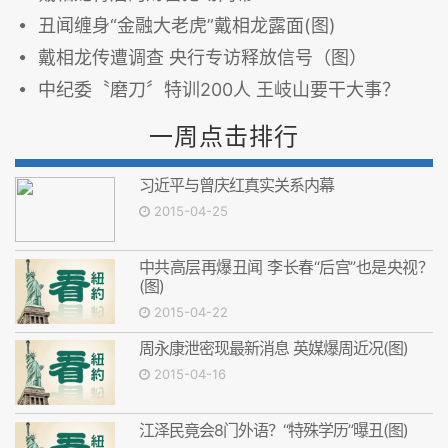
丑闻缠身“金融大老虎”戴相龙露面(图)
戴相龙传遭调查 央行专访释放信号（图）
中纪委〝磨刀〞特训200人 王岐山要干大事？
一周点击排行
习近平与曾庆红真实关系内幕
2015-04-25
中共高层再爆丑闻 李长春“后宫”也是央视？
(图)
2015-04-22
周永康泄密现最新消息 英媒爆周近况(图)
2015-04-16
江泽民竟会8门外语？“特殊学历”曝丑(图)