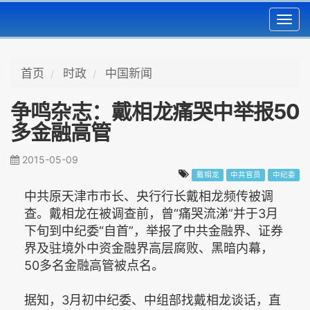
Toggl
navig
首页
时政
中国新闻
争鸣杂志：戴相龙痛哭中举报50
多金融高管
2015-05-09
戴相龙
中共官员
中纪委
中共原天津市市长、央行行长戴相龙频传被调
查。戴相龙在被调查前，曾“痛哭流涕”并于3月
下旬到中纪委“自首”，举报了中共金融界、证券
界及驻境外中资金融界高层腐败、黑暗内幕，
50多名金融高管被点名。
据知，3月初中纪委、中组部找戴相龙谈话，直