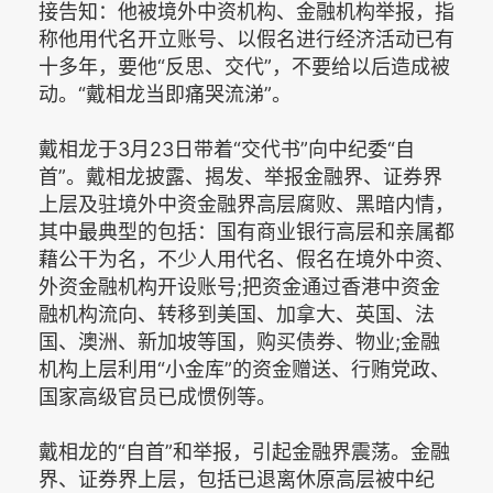
接告知：他被境外中资机构、金融机构举报，指
称他用代名开立账号、以假名进行经济活动已有
十多年，要他“反思、交代”，不要给以后造成被
动。“戴相龙当即痛哭流涕”。
戴相龙于3月23日带着“交代书”向中纪委“自
首”。戴相龙披露、揭发、举报金融界、证券界
上层及驻境外中资金融界高层腐败、黑暗内情，
其中最典型的包括：国有商业银行高层和亲属都
藉公干为名，不少人用代名、假名在境外中资、
外资金融机构开设账号;把资金通过香港中资金
融机构流向、转移到美国、加拿大、英国、法
国、澳洲、新加坡等国，购买债券、物业;金融
机构上层利用“小金库”的资金赠送、行贿党政、
国家高级官员已成惯例等。
戴相龙的“自首”和举报，引起金融界震荡。金融
界、证券界上层，包括已退离休原高层被中纪