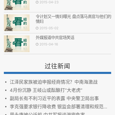
2015-04-23
令计划又一情妇曝光 盘点落马高官与他们的
情妇
2015-05-02
外媒报道中共官场笑话
2015-04-16
过往新闻
江泽民家族被迫申报经商情况？中南海激战
4月份沉静 王岐山或酝酿打“大老虎”
副局长有不利习近平的表露 中央警卫局出事
李克强要求银行降收费 银监会部署清理和规范收费项目 能降尽可能降
周永康被公诉前 中共军报谈泄密危害