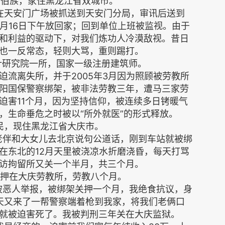
，锡伯族，家住黑龙江省双城市。
午我在天安门广场被抓送到天安门分局，审讯后送到
2月16日下午放回家；回到单位上班被监视。由于
和利益的驱动下，对我们炼功人冷漠敌视。昔日
也一反常态，轻则大骂，重则踢打。
计研究院一所，国家一级注册建筑师。
流离失所，并于2005年3月因为照顾被劳教所
阳国保警察绑架，被非法劳教三年，遭马三家劳
迫害11个月，因为坚持信仰，被连续多日铐暖气
，生命垂危之时被以“所外就医”的形式释放。
农民，现住黑龙江省大庆市。
我和老伴和大女儿去北京说句公道话，刚到车站就被绑
在东北的12月天里被浇凉水折磨浇昏，每天打骂
访拘留所又关一个半月，共三个月。
、关押在大庆劳教所，劳教八个月。
盘，被恶人举报，被绑架关押一个月，我绝食抗议，身
天又来了一帮警察端着枪到我家，将我们老俩口
就被迫害死了。我被判刑三年关在大庆监狱。