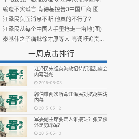
编造不实谎言 肯德基控告3中国厂商 图
江泽民负面消息不断 他真的不行了？
江泽民从每个中国人手里抢走一亩地(图)
秦基伟之子痛批徐才厚等人 高调吁追责弦外有音
一周点击排行
江泽民宋祖英海政招待所淫乱幽会
内幕曝光
2015-06-03
郭伯雄两次听命江泽民对抗胡锦涛
内幕
2015-05-12
军委副主席要走人谁接班？张又侠
还是房峰辉？
2015-05-10