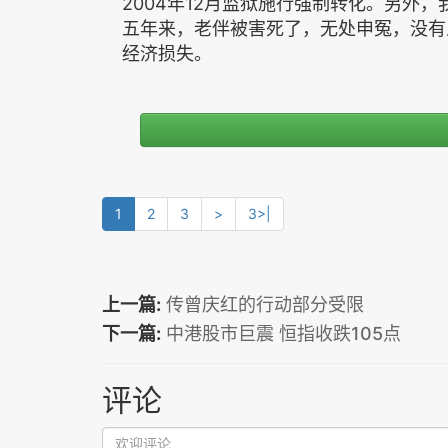
2004年12月监狱施行强制转化。另外
五年来，老伴被害死了，无处申冤，没有
经济损失。
1
2
3
>
3>|
上一篇:
传曾庆红的行动部分受限
下一篇:
中港股市巨震 恒指收跌105点
评论