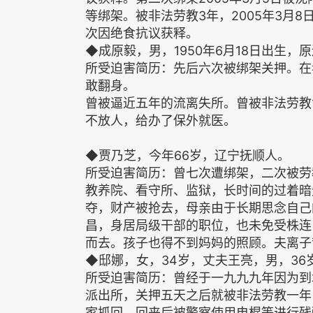
等绑架。被非法劳教3年，2005年3月8
次因绝食抗议获释。
◆成原毅，男，1950年6月18日出生
所受迫害简历：先后六次被绑架关押。在
敢翻身。
曾被逼近五年的流离失所。曾被非法劳教
不放人，给办了保外就医。
◆贾乃芝，今年66岁，辽宁抚顺人。
所受迫害简历：曾七次遭绑架，二次被劳
教养院、看守所、监狱，长时间的过着暗
夺，财产被抢去，母亲由于长期思念自己
昌，身居局级干部的职位，也未免受株连
而去。孩子也得不到妈妈的照顾。夫离子
◆邸娜，女，34岁，丈夫王亮，男，36
所受迫害简历：曾经于一九九九年因为到
派出所，关押五天之后就被非法劳教一年
家抓回，回来后被警察使用电棍等进行残