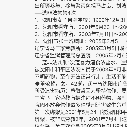
出所等参与，参与警察包括马占良、刘波
──遭非法拘禁4次
1、沈阳市女子自强学校：1999年12月3日
2、沈阳市看守所：2001年5月23日～20
3、沈阳市看守所：2003年7月11日～20
4、沈阳市张士洗脑班：2005年3月5日
辽宁省马三家劳教所：2005年3月5日晚
辽宁省监狱管理局总医院：2005年3月6日
──遭非法判刑1次遭暴力灌食浓盐水、
被沈阳市和平区法院人员于2003年9月
不明药物，至今无法正常行走，生活不能
◆董敬哲，女，42岁，辽宁省沈阳市广
所受迫害简历：董敬哲因为坚持信仰，屡
宁省马三家劳教所被注射不明药物、强制
院因不放弃信仰遭多种酷刑迫害致生命垂
第一次绑架是2001年5月24日被沈阳
绑架。被非法劳教2年，2001年7月4日送
议获释。第二次绑架2005年3月5日被沈