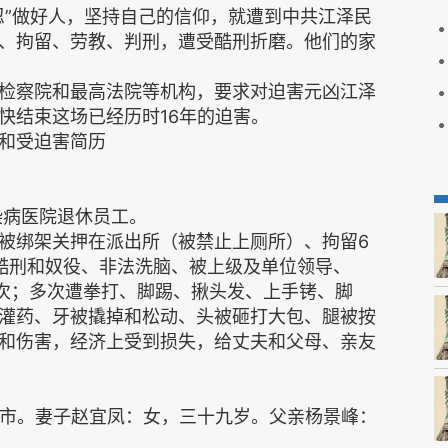
忍”做好人，坚持自己的信仰，就遭到中共江泽民
、拘留、劳教、判刑，遭受酷刑折磨。他们的家
检察院和最高法院等机构，要求对迫害元凶江泽
快结束这场已经历时16年的迫害。
和受迫害简历
染病医院退休员工。
被绑架关押在派出所（被禁止上厕所）、拘留6
酷刑和奴役、非法洗脑、被上级及单位领导、
话数次；多次遭拳打、脚踢、揪头发、上手铐、脚
灌药、牙被撬掉和松动、头被砸打大包、腿被按
和伤害，经济上受到损失，给丈夫和父母、亲友
市。妻子赵宜凤：女，三十九岁。父亲杨景峰：