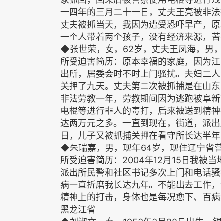
一四年的三月二十一日，丈夫王亮被非法
丈夫被抓当天，我因为遭受恐吓早产，原
一个人带着两个孩子，没有经济来源，苦
◆张世荣，女，62岁，丈夫王凤海，男，
所受迫害简历：原本幸福的家庭，因为江
出所，居委会时不时上门骚扰。夫妇二人
关押了九天。丈夫第二次被抓捕是在山东
非法劳教一年，劳教期间因为逃跑被阜新
电棍等进行非人的毒打，后来被送到精神
达两万元之多。一直到现在，街道，派出
日，儿子又被抓捕关押在看守所长达半年
◆朱瑞嘉，男，现年64岁，现住辽宁省
所受迫害简历：2004年12月15日我被
派出所民警和社区书记多次上门和电话骚
病一直折磨我长达九年。不能出去工作，
精神上的打击，身体也是每况愈下、百病
黑龙江省