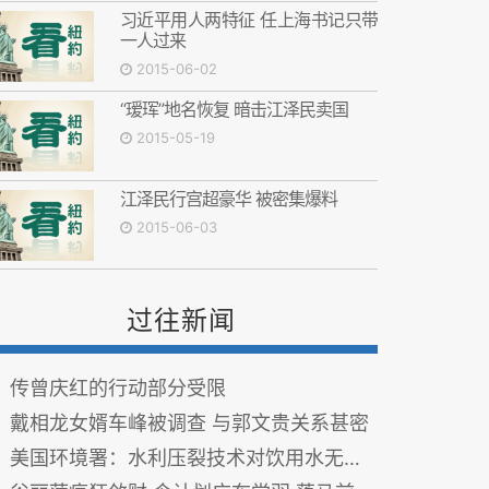
习近平用人两特征 任上海书记只带
一人过来
2015-06-02
“瑷珲”地名恢复 暗击江泽民卖国
2015-05-19
江泽民行宫超豪华 被密集爆料
2015-06-03
过往新闻
传曾庆红的行动部分受限
戴相龙女婿车峰被调查 与郭文贵关系甚密
美国环境署：水利压裂技术对饮用水无系统性威胁