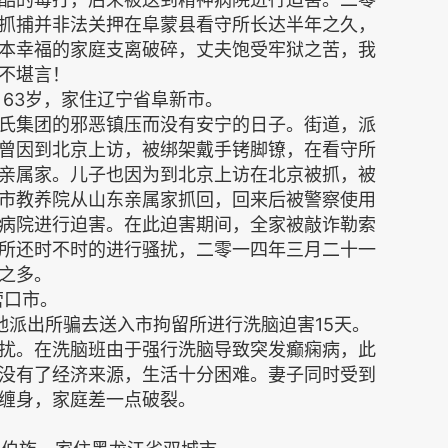
抓捕并非法关押在阜蒙县看守所长达半年之久，
本幸福的家庭支离破碎，丈夫饱受牢狱之苦，我
不堪言！
63岁，家住辽宁省阜新市。
氏集团的邪恶镇压而没有安宁的日子。街道，派
曾因到北京上访，被绑架戴手铐脚镣，在看守所
亲属家。儿子也因为到北京上访在北京被抓，被
市教养院从山东亲属家抓回，回来后被警察使用
病院进行迫害。在此迫害期间，全家被敲诈勒索
所还时不时的进行骚扰，二零一四年三月二十一
之多。
营口市。
当地派出所骗去送入市拘留所进行洗脑迫害15天。
扰。在洗脑班由于强行洗脑导致突发癫痫病，此
没有了经济来源，生活十分困难。妻子同时受到
缠身，家庭差一点破裂。