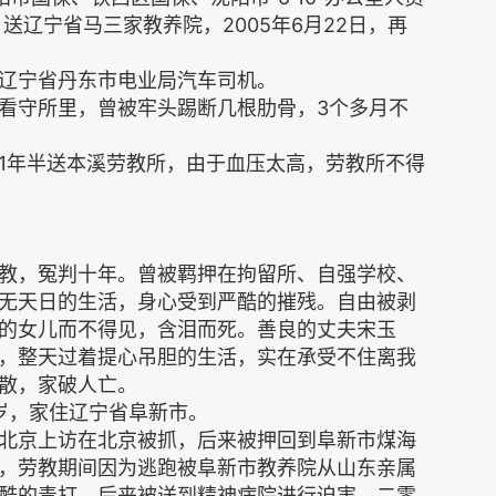
日送辽宁省马三家教养院，2005年6月22日，再
，原辽宁省丹东市电业局汽车司机。
看守所里，曾被牢头踢断几根肋骨，3个多月不
1年半送本溪劳教所，由于血压太高，劳教所不得
教，冤判十年。曾被羁押在拘留所、自强学校、
无天日的生活，身心受到严酷的摧残。自由被剥
的女儿而不得见，含泪而死。善良的丈夫宋玉
，整天过着提心吊胆的生活，实在承受不住离我
散，家破人亡。
岁，家住辽宁省阜新市。
北京上访在北京被抓，后来被押回到阜新市煤海
，劳教期间因为逃跑被阜新市教养院从山东亲属
酷的毒打，后来被送到精神病院进行迫害。二零