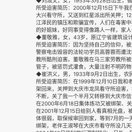
◆刘淑文，女，1953年3月28日出生
所受迫害简历：2000年12月15日下
大兴看守所，又送到红星派出所关押；1
江泽民的镇压和欺骗宣传，人们在毒害中
的好姐妹，好同事变得像路人一样，家人
◆董敬雅，女，43岁，原辽宁省建筑设
所受迫害简历：因为坚持自己的信仰，被迫
警察电击毁容的法轮功学员高蓉蓉而遭沈
教所酷刑迫害。董敬雅在马三家劳教所被
管子，被惩罚式灌食，大量注射不明药物
◆崔洪义，男，1933年9月2日出生，
所受迫害简历：在1999年12月10日
架回来，关押到大庆市龙凤看守所迫害，
不断，关了我一个半月又转移到大庆市信
在2000年6月18日集体炼功又被绑架
在2001年12月15日给别人看真相光
体很弱，取保候审回到家，等到7月的一
绑架，老伴王淑琴在大庆市看守所没几天