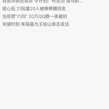
谷丽萍疯狂敛财 令计划广布党羽 落马前已被清洗
戒心低 21陆童20人被棒棒糖拐走
当局禁“六四” 20万QQ群一夜被封
关键时刻 朱镕基为王岐山表态说话