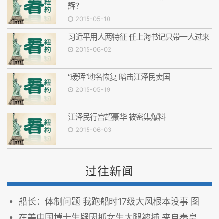
辉？
2015-05-10
习近平用人两特征 任上海书记只带一人过来
2015-06-02
“瑷珲”地名恢复 暗击江泽民卖国
2015-05-19
江泽民行宫超豪华 被密集爆料
2015-06-03
过往新闻
船长：体制问题 我跑船时17级大风根本没事 图
在美中国博士生疑因抓女生大腿被捕 来自秦皇岛(图)