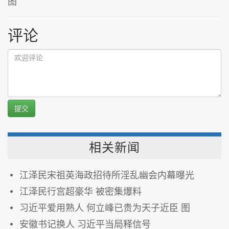
图
评论
提交
相关新闻
江泽民宋祖英海政招待所淫乱幽会内幕曝光
江泽民行宫超豪华 被密集爆料
习近平爱用熟人 何立峰已贵为天子近臣 图
安徽书记换人 习近平当局释信号