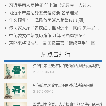
习近平用人两特征 任上海书记只带一人过来
习近平带最贴身五亲信访浙 名单曝光
什么预兆？江泽民负面消息频繁传出(图)
传习家人斥〝曾庆红助推习近平〞瞎编 黑手是他？
中纪委要严惩履历造假 江泽民痛脚被踩？
薄熙来将很快与一副国级高官〝继续牵手〞 图
一周点击排行
江泽民宋祖英海政招待所淫乱幽会内幕曝光
2015-06-03
郭伯雄两次听命江泽民对抗胡锦涛内幕
2015-05-12
军委副主席要走人谁接班？张又侠还是房峰