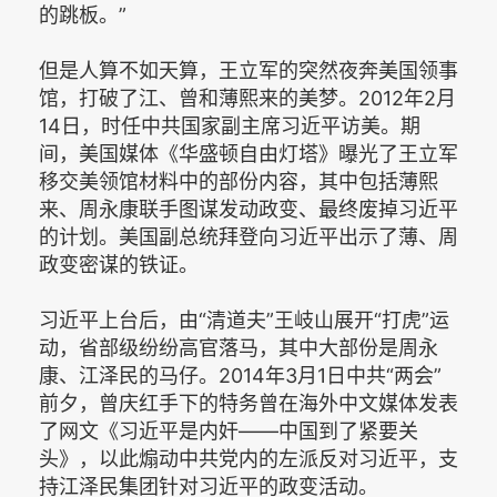
的跳板。”
但是人算不如天算，王立军的突然夜奔美国领事
馆，打破了江、曾和薄熙来的美梦。2012年2月
14日，时任中共国家副主席习近平访美。期
间，美国媒体《华盛顿自由灯塔》曝光了王立军
移交美领馆材料中的部份内容，其中包括薄熙
来、周永康联手图谋发动政变、最终废掉习近平
的计划。美国副总统拜登向习近平出示了薄、周
政变密谋的铁证。
习近平上台后，由“清道夫”王岐山展开“打虎”运
动，省部级纷纷高官落马，其中大部份是周永
康、江泽民的马仔。2014年3月1日中共“两会”
前夕，曾庆红手下的特务曾在海外中文媒体发表
了网文《习近平是内奸——中国到了紧要关
头》，以此煽动中共党内的左派反对习近平，支
持江泽民集团针对习近平的政变活动。