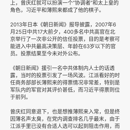
上，曾庆红就可以扮演一个“协调者”和太上皇的
角色，习近平和薄熙来都成了他的棋子。
2013年日本《朝日新闻》报导披露，2007年6
月25日中共17大前夕，400多名中共高官在北
京举行了一次非公开的信任投票，目的是考察可
能进入中共最高决策层、年龄在63岁以下的官
员。投票结果至今未对外公布。
《朝日新闻》援引一名中共体制内人士的话透
露，当时的投票引发了一场风波。江派看好的时
任商务部部长薄熙来的得票情况非常差，特别是
军队内的军官对其评价甚低，而习近平得票则位
于前列。
曾庆红同意退下，也是想推薄熙来入常，但是终
因薄名声太臭，在党内调查排名几乎最末，由于
江派手里已没有合适人选可以起到阻击作用，而