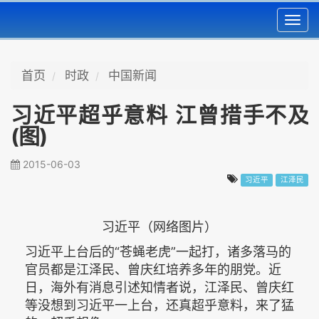
Toggl
navig
首页
时政
中国新闻
习近平超乎意料 江曾措手不及
(图)
2015-06-03
习近平
江泽民
习近平（网络图片）
习近平上台后的“苍蝇老虎”一起打，诸多落马的
官员都是江泽民、曾庆红培养多年的朋党。近
日，海外有消息引述知情者说，江泽民、曾庆红
等没想到习近平一上台，还真超乎意料，来了猛