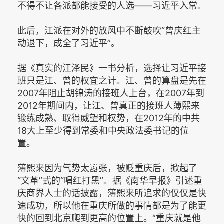
不得不让各派都能接受的人选——习近平入常。
此后，江派在对外的放风中不断鼓吹“曾庆红主
动退下，成全了习近平”。
据《真实的江泽民》一书分析，选择让习近平接
班只是江、曾的权宜之计。江、曾的算盘是先在
2007年阻止胡锦涛的接班人上台，在2007年到
2012年期间内，让江、曾真正的接班人薄熙来
锻练成熟、取得威望和权势，在2012年的中共
18大上至少得到常委和中央政法委书记的位
置。
薄熙来因为气势太嚣张，被贬重庆后，掀起了
“文革”式的“唱红打黑”。据《南华早报》引述重
庆商界人士的话披露，薄熙来所追求的仅仅是快
速成功，所以他在重庆所做的事情都是为了能更
快的回到北京爬到更高的位置上。“重庆就是他