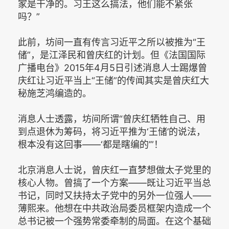
家是干净的。习王这么搞法，他们能不紧张
吗？”
此前，坊间一直有传言习近平之所以被推为“王
储”，是江泽民和曾庆红的计划。但《法国国际
广播电台》2015年4月5日引述消息人士踢爆曾
庆红让习近平当上“王储”的传闻其实是曾庆红大
秘施芝鸿编造的。
消息人士透露，坊间所谓“曾庆红牺牲自己、用
到点退休为筹码，将习近平推为‘王储’的说法，
根本没有这回事——‘都是瞎编的’”！
北京消息人士说，曾庆红一直梦想做太子党里的
核心人物。曾搞了一个方案——既让习近平当总
书记，同时又扶持太子党中的另外一位强人——
薄熙来。他想在中共政治局委员框架内造成一个
总书记被一个强势常委牵制的局面。在这个基础