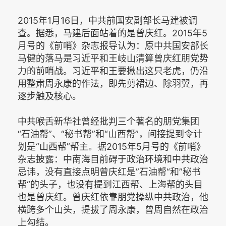
2015年1月16日，中共前国安副部长马建被调
查。据悉，马建后面站着的是曾庆红。2015年5
月号的《前哨》杂志报导认为：原中共国安部长
马健的落马是习近平和王岐山清算曾庆红朋党势
力的前哨战。习近平和王要揪出这只老虎，仍沿
用整肃周永康的作法，即先剪裙边、除羽翼，再
逐步触及核心。
中共喉舌新华社曾经批判三个著名的朋党集团
“石油帮”、“秘书帮”和“山西帮”，间接提到令计
划是“山西帮”帮主。据2015年5月号的《前哨》
杂志披露：中南海目前碍于政治环境和中共政治
忌讳，没有直接点明曾庆红是”石油帮“和”秘书
帮“的头子，也没有提到江西帮、上海帮的头目
也是曾庆红。曾庆红依靠朋党操纵中共政治，他
横跨多个山头，提拔了周永康，曾周自然在政治
上勾结。