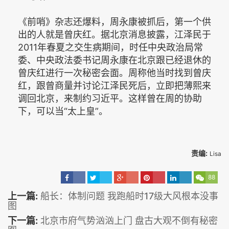
《前哨》杂志还爆料，周永康被抓后，第一个供
出的人就是曾庆红。据北京消息披露，江泽民于
2011年春夏之交生病期间，时任中央政治局常
委、中央政法委书记周永康在北京跟已经退休的
曾庆红进行一次秘密会面。周称他当时找到曾庆
红，跟曾商量并讨论江泽民死后，立即把薄熙来
调回北京，来制约习近平。这样曾在周的协助
下，可以当“太上皇”。
责编:
Lisa
88
上一篇:
船长：体制问题 我跑船时17级大风根本没事
图
下一篇:
北京市府气势汹汹上门 盘古大观不倒有秘密