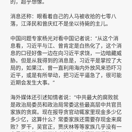
的，超乎想像。
消息还称：眼看着自己的人马被收拾的七零八
落，江泽民和曾庆红不是坐以待毙的主儿。
中国问题专家杨光对看中国记者说：“从这个消
息看，习近平与江、曾肯定是白热化了，这个消
息的口径好像一边在向习近平求饶，一边暗藏威
胁。但是从我得到的消息是，习近平是掌控了大
局的，如果江、曾一直利用海内外放风来恐吓习
近平，或是有所举动，把习近平逼急了，很可能
近期会发生大事。”
海外媒体还引述知情者说：“中共最大的腐败就
是政治局委员和政治局常委这些最高层中共官员
家族的贪腐。现在报导贪官动辄家里现金多少亿
多少亿，这算什么？常委家族还需要存现金来腐
败？罗干，吴官正，贾庆林等等家族几乎没有一