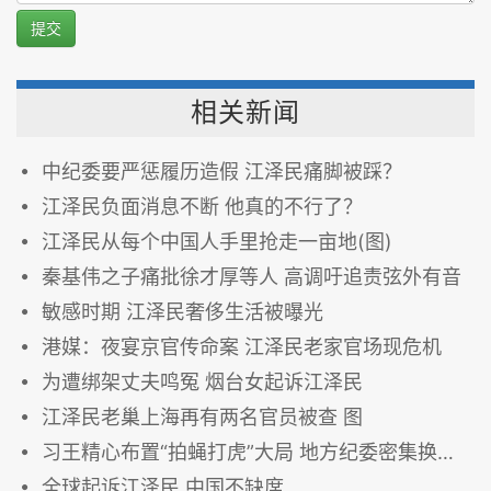
提交
相关新闻
中纪委要严惩履历造假 江泽民痛脚被踩？
江泽民负面消息不断 他真的不行了？
江泽民从每个中国人手里抢走一亩地(图)
秦基伟之子痛批徐才厚等人 高调吁追责弦外有音
敏感时期 江泽民奢侈生活被曝光
港媒：夜宴京官传命案 江泽民老家官场现危机
为遭绑架丈夫鸣冤 烟台女起诉江泽民
江泽民老巢上海再有两名官员被查 图
习王精心布置“拍蝇打虎”大局 地方纪委密集换将（图）
全球起诉江泽民 中国不缺席