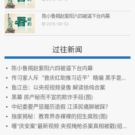
陈小鲁揭赵紫阳六四被逼下台内幕
2015-06-02
过往新闻
陈小鲁揭赵紫阳六四被逼下台内幕
传习家人斥〝曾庆红助推习近平〞瞎编 黑手是他？
鱼江岳：以央视视频录像 解读徐纯合案
黑幕 房产秘而不宣的欺诈手段(图)
中纪委要严惩履历造假 江泽民痛脚被踩？
独家揭秘：教育界赤裸裸的招生腐败(图)
曝“庆安案”最新视频 央视掩枪杀案真相被戳(组图)