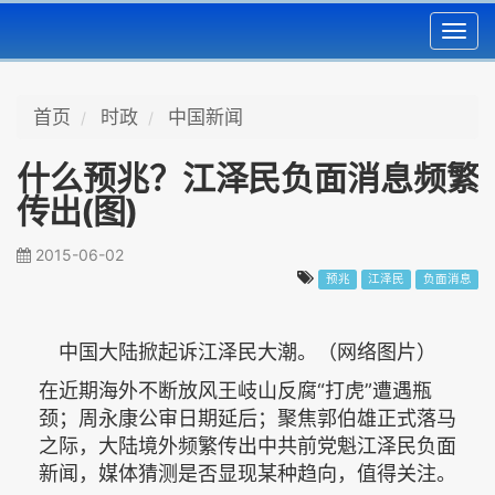
Toggl
navig
首页
时政
中国新闻
什么预兆？江泽民负面消息频繁
传出(图)
2015-06-02
预兆
江泽民
负面消息
中国大陆掀起诉江泽民大潮。（网络图片）
在近期海外不断放风王岐山反腐“打虎”遭遇瓶
颈；周永康公审日期延后；聚焦郭伯雄正式落马
之际，大陆境外频繁传出中共前党魁江泽民负面
新闻，媒体猜测是否显现某种趋向，值得关注。