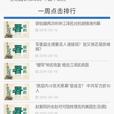
一周点击排行
郭伯雄两次听命江泽民对抗胡锦涛内幕
2015-05-12
军委副主席要走人谁接班？张又侠还是房峰
辉？
2015-05-10
“瑷珲”地名恢复 暗击江泽民卖国
2015-05-19
“高层内斗惊天黑幕”是谣言？ 中共军方抓10
人
2015-05-04
赵紫阳孙女赵可可隐姓埋名的美国生活(图)
2015-05-16