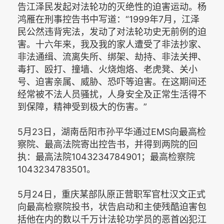
告江泽民发起对法轮功的灭绝性的迫害运动。杨
鸿雁在刑事控告书中写道：“1999年7月，江泽
民公然违背宪法，发动了对法轮功史无前例的迫
害。十六年来，我及我的家人遭受了非法抄家、
非法通缉、流离失所、绑架、劫持、非法关押、
毒打、殴打、撞墙、火烧炮烙、老虎凳、关小
号、迫害亲属、威胁、恐吓等迫害。在这期间还
经常被不法人员骚扰，人身安全及正常生活得不
到保障，精神受到极大的伤害。”
5月23日，湖南岳阳市孙平华通过EMS向最高检
察院、最高法院寄出控告书，并得到两院的回
执：最高法院1043234784901；最高检察院
1043234783501。
5月24日，重庆某部队原正营职军官杜汉文正式
向最高检察院投书，状告启动和主使残酷迫害包
括他在内的数以千万计法轮功学员的恶首凶犯江