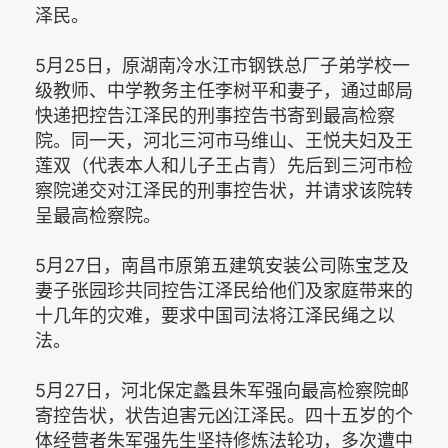
泽民。
5月25日，原湖南冷水江市钢铁总厂子弟学校一
级教师、中学教务主任李树平和妻子，通过邮局
快递把控告江泽民的刑事控告书寄到最高检察
院。同一天，河北三河市马维山、王悦夫妇及王
莲双（代表本人和儿子王占青）先后到三河市检
察院递交对江泽民的刑事控告状，并请求该院转
呈最高检察院。
5月27日，南昌市原第五建筑安装公司陈宝芝及
妻子张园珍共同控告江泽民给他们及家庭带来的
十几年的灾难，要求中国司法将江泽民绳之以
法。
5月27日，河北保定蠡县朱军强向最高检察院邮
寄控告状，状告迫害元凶江泽民。四十五岁的个
体经营者朱军强先生坚持修炼法轮功，多次遭中