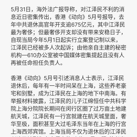
5月31日，海外法广报导称，对江泽民不利的消
息近日密集传出，香港《动向》5月号报导，去
年中共退休高官年开支逾675亿元，其中江泽民
最为奢侈；但最奢侈开支却没有带来安稳日子，
自现当局今年5月1日起实行立案登记制以来，
江泽民已经被多人次起诉；由他亲自主建的秘密
机构—610办公室被中国媒体密集提起且没有人
再被任命担任负责人。
香港《动向》5月号引述消息人士表示，江泽民
退休后，每年有一半时间呆在上海，这些养老豪
宅和别墅，成为江泽民在上海的地下中南海。有
举报材料披露，江泽民的儿子江绵恒任中共科学
院上海分院院长期间在闵行区圈了过万亩土地建
航天城，江泽民有一行宫就建在航天城里面，奢
华至极，面积甚至大过毛泽东当年在上海的行宫
上海西郊宾馆。上海当局不仅为退休后的江泽民