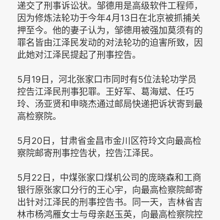
递交了刑事诉讼状。邹德用是高级软件工程师，
因为修炼法轮功于今年4月13日在北京被抓捕关
押至今。他的妻子认为，邹德用被强加莫须有的
罪名皆由江泽民发动的对法轮功的迫害所致，因
此她对江泽民提起了刑事控告。
5月19日，河北张家口市同时有5位法轮功学员
控告江泽民刑事犯罪。王好军、葛海斌、任巧
玲、汤亚贤和申晓杰通过邮局快递把诉状寄到最
高检察院。
5月20日，甘肃省金昌市金川区符玲文向最高检
察院邮寄刑事控告状，控告江泽民。
5月22日，中煤张家口煤机公司的庞晓森和工商
银行原张家口分行的王心宇，向最高检察院邮寄
出针对江泽民的刑事控告书。同一天，吉林省吉
林市杨鸿雁女士与母亲赵玉英，向最高检察院控