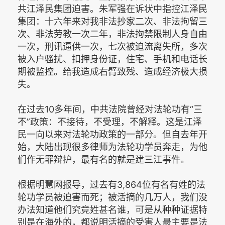
共江泽民集团迫害。朱军强在诉状中指控江泽民
集团：十六年来对我非法抄家二次、非法拘留三
次、非法劳教一次二年，非法拘禁限制人身自由
一次，刑讯逼供一次，七次被迫流离失所，多次
被入户骚扰、扣押身份证，住宅、手机和电话长
期被监控。给我造成右臂致残、造成经济极大损
失。
在过去10多年间，中共法院曾经对法轮功有“三
不”政策：不接待，不受理，不解释。这是江泽
民一向以来对法轮功政策的一部分。但自去年开
始，大陆出现很多律师为法轮功学员奔走，为他
们作无罪辩护，最有名的就是建三江事件。
根据明慧网报导，过去有3,864位有名有姓的法
轮功学员被迫害而死；被活摘的几万人，我们没
办法知道他们究竟姓甚名谁，可是从种种证据特
别是在海外的，都说明活摘的受害人最主要是法