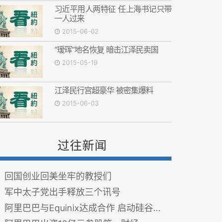
习近平用人两特征 任上海书记只带
一人过来
2015-06-02
“瑷珲”地名恢复 暗击江泽民卖国
2015-05-19
江泽民行宫超豪华 被密集爆料
2015-06-03
过往新闻
回国创业回美坐牢的教授们
军中太子党出手释放三个讯号
阿里巴巴与Equinix达成合作 启动硅谷数据中心