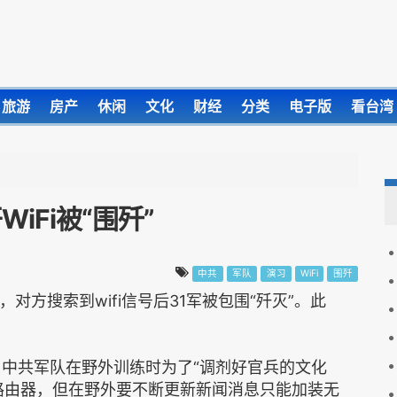
旅游
房产
休闲
文化
财经
分类
电子版
看台湾
iFi被“围歼”
中共
军队
演习
WiFi
围歼
对方搜索到wifi信号后31军被包围“歼灭”。此
，中共军队在野外训练时为了“调剂好官兵的文化
路由器，但在野外要不断更新新闻消息只能加装无