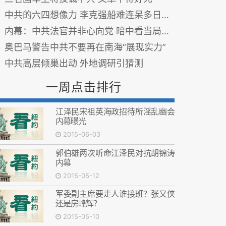
中共的六四想像力 李克强船难连呆多日有说法
内幕：中共法官并非心向党 暗中看当局笑话坐山观虎斗 图
奥巴马警告中共不要再在南海“展现实力”
中共高层倾巢出动 外地调研引猜测
一周点击排行
江泽民宋祖英海政招待所淫乱幽会
内幕曝光
2015-06-03
郭伯雄两次听命江泽民对抗胡锦涛
内幕
2015-05-12
军委副主席要走人谁接班？张又侠
还是房峰辉？
2015-05-10