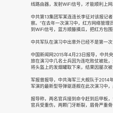
线路由器，发射WiFi信号，才能顺利上
中共第13集团军某连连长李征对该报记者表
察。”在去年一次演习中，红方网络管理
到WiFi信号，蓝方顺籐摸瓜，把红方包
中共军队在演习中出意外已经不是第一次
中国新闻网2015年4月23日报导，中
旅在演习中几名士兵因为连吃败仗被批，
将头盔上的发烟罐取下来，结果因屡次被
军报曾报导，中共海军三大舰队于201
军演的最新型导弹驱逐舰在此次演习中，
报导称，两名官兵接到命令赶到后甲板，
官兵受重伤，两颗门牙断裂，眉骨严重骨