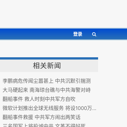
登录
相关新闻
李鹏病危传闻尘嚣甚上 中共沉默引揣测
大马硬起来 南海琼台礁与中共海警对峙
翻船事件 救人时刻中共军方自吹
微软计划推出全球无线服务 将设1000万个WiFi热点
翻船事件救援 中共军方闹出两笑话
三名国军上将投诚中共 文革不得好死