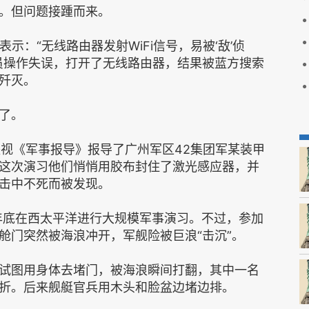
网。但问题接踵而来。
示：“无线路由器发射WiFi信号，易被‘敌’侦
员操作失误，打开了无线路由器，结果被蓝方搜索
围歼灭。
了。
共央视《军事报导》报导了广州军区42集团军某装甲
这次演习他们悄悄用胶布封住了激光感应器，并
击中不死而被发现。
4年底在西太平洋进行大规模军事演习。不过，参加
舱门突然被海浪冲开，军舰险被巨浪“击沉”。
试图用身体去堵门，被海浪瞬间打翻，其中一名
折。后来舰艇官兵用木头和脸盆边堵边排。