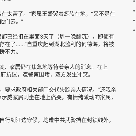
实在太苦了。”家属王盛哭着瘫软在地，“又不是在
他们去。”
船都已经扣在里面3天了（周一晚翻沉），即使有
存在了……”自重庆赶到湖北监利的何德海，将被
援不力。
继续，家属仍在焦急地等待着亲人的消息。在上
政府抗议，遭警察围堵，双方发生冲突。
，要求政府相关部门交代失踪亲人情况。“还我亲
分示威家属则坐在地上痛哭。有情绪激动的家属，
自行到江边守候，均遭中共武警挡在封锁线外，