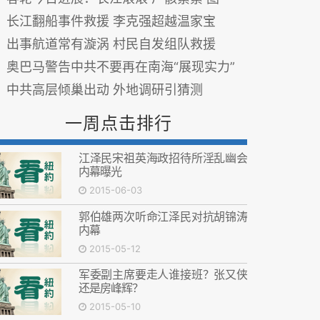
长江翻船事件救援 李克强超越温家宝
出事航道常有漩涡 村民自发组队救援
奥巴马警告中共不要再在南海“展现实力”
中共高层倾巢出动 外地调研引猜测
一周点击排行
江泽民宋祖英海政招待所淫乱幽会
内幕曝光
2015-06-03
郭伯雄两次听命江泽民对抗胡锦涛
内幕
2015-05-12
军委副主席要走人谁接班？张又侠
还是房峰辉？
2015-05-10