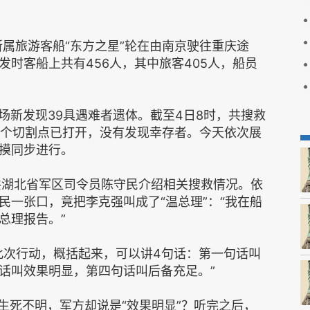
司所属旅游客船“东方之星”轮在由南京驶往重庆途
时客船上共有456人，其中旅客405人，船员
现场新发现39具遇难者遗体。截至4日8时，共搜救
第一个切割点已打开，没有发现幸存者。今天依次展
摸同步进行。
共湖北省军区司令员陈守民介绍相关搜救情况。依
民一张口，竟把李克强叫成了“温总理”：“我在船
总理报告。”
此次行动，概括起来，可以讲4句话：第一句话叫
话叫效果明显，第四句话叫后备充足。”
生死不明，军方却说是“效果明显”？听完之后，