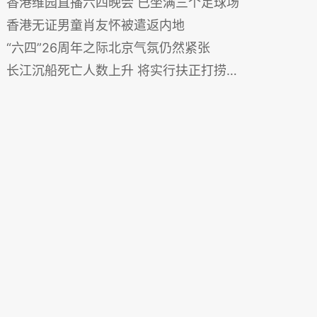
香港维园直播六四晚会 已坐满三个足球场
香港无证男童肖友怀被遣返内地
“六四”26周年之际北京气氛仍然紧张
长江沉船死亡人数上升 将实行扶正打捞方案