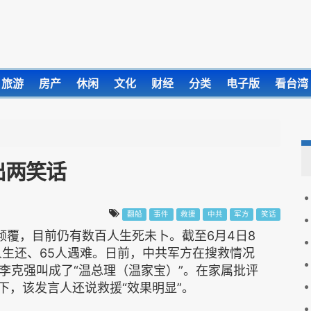
旅游
房产
休闲
文化
财经
分类
电子版
看台湾
出两笑话
翻船
事件
救援
中共
军方
笑话
江倾覆，目前仍有数百人生死未卜。截至6月4日8
人生还、65人遇难。日前，中共军方在搜救情况
李克强叫成了“温总理（温家宝）”。在家属批评
下，该发言人还说救援“效果明显”。