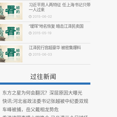
习近平用人两特征 任上海书记只带
一人过来
2015-06-02
“瑷珲”地名恢复 暗击江泽民卖国
2015-05-19
江泽民行宫超豪华 被密集爆料
2015-06-03
过往新闻
东方之星为何会翻沉？深层原因大曝光
快讯:河北省政法委书记张越被中纪委双规
车峰被捕，岳父戴相龙势危