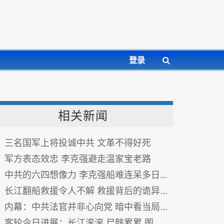
登录
相关新闻
三名国军上将投诚中共 文革不得好死
军方表态效忠 李克强避走温家宝老路
中共的六四想像力 李克强船难连呆多日有说法
长江翻船救援令人不解 救援背后的诡异频频
内幕：中共法官并非心向党 暗中看当局笑话坐山观虎斗 图
客轮今日进展：长江滚滚 尸骸累累 图