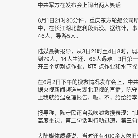
中共军方在发布会上闹出两大笑话
6月1日21时30分许，重庆东方轮船公
中，在长江湖北监利段沉没。据统计，事发
46人，导游5人。
陆媒最新报导，从3日21时至4日8时，
到79人，14人生还、65人遇难。3日
开三个切割点作业，切割点作业和水下探
在6月2日下午的搜救情况发布会上，中
据央视新闻频道与湖北卫视的直播，陈守
上我就给温总理报告，喔，不，给给给李
报导称，陈守民还自我吹嘘救援表现：“
高度重视，第二句话叫行动迅速，第三句
大陆媒体质疑说，当时还有400余人依旧