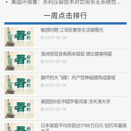
美国环境署：水利压裂技术对饮用水无系统性威胁
一周点击排行
敏感时期 江泽民奢侈生活被曝光
2015-05-28
澳洲惊现身高两米袋鼠 堪比健美明星
2015-05-26
崩坏的大飞碟！共产党神祕建筑成废墟
2015-05-19
美国控6名中国学者间谍 涉天津大学
2015-05-19
日本家庭平均存款达1798万日元 创历年最高
水平