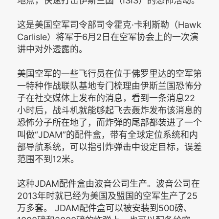
地点，快速打击伊斯兰国（ISIS）的恐怖活动。
这是美国空军司令部司令霍克·卡利斯勒（Hawk
Carlisle）将军于6月2日在空军协会上的一次演
讲中对外透露的。
美国空军的一些飞行员在位于佛罗里达的空军第
一特种作战联队基地专门梳理由伊斯兰国恐怖分
子在社交媒体上发布的消息，看到一条消息22
小时后，战斗机就能够起飞去轰炸发布该消息的
恐怖分子所在地了，而炸弹的尾部都装进了一个
叫做“JDAM”的配件盒，带有全球定位系统和内
部导航系统，可以指引炸弹击中设定目标，误差
范围不到12米。
这种JDAM配件盒由波音公司生产。波音公司在
2013年时就已经为美国及盟国的空军生产了25
万多套。 JDAM配件盒可以被安装到500磅、