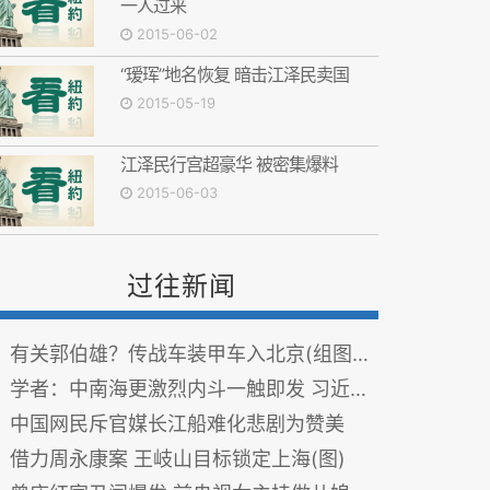
一人过来
2015-06-02
“瑷珲”地名恢复 暗击江泽民卖国
2015-05-19
江泽民行宫超豪华 被密集爆料
2015-06-03
过往新闻
有关郭伯雄？传战车装甲车入北京(组图/视频)
学者：中南海更激烈内斗一触即发 习近平破禁打江
中国网民斥官媒长江船难化悲剧为赞美
借力周永康案 王岐山目标锁定上海(图)