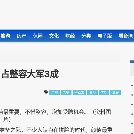
旅游
房产
休闲
文化
财经
分类
电子版
看台湾
占整容大军3成
广州
大学
毕业生
整形
求职
整容
值最重要，不惜整容，增加受聘机会。（资料图
片）
准备之际，不少人认为在拼脸的时代，颜值最重