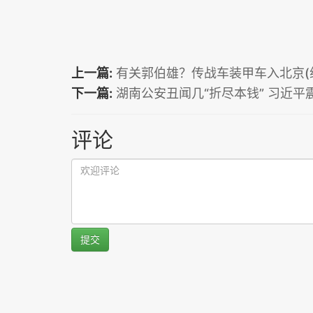
上一篇:
有关郭伯雄？传战车装甲车入北京(组
下一篇:
湖南公安丑闻几“折尽本钱” 习近平
评论
提交