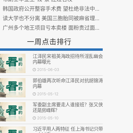
韩国政府公开整容手术费 望杜绝非法中介从中渔利
读大学也不分离 美国三胞胎同被麻省理工录取
广州多个地王项目亏本卖楼 面粉贵过面包难解套
一周点击排行
江泽民宋祖英海政招待所淫乱幽会
内幕曝光
2015-06-03
郭伯雄两次听命江泽民对抗胡锦涛
内幕
2015-05-12
军委副主席要走人谁接班？张又侠
还是房峰辉？
2015-05-10
习近平用人两特征 任上海书记只带