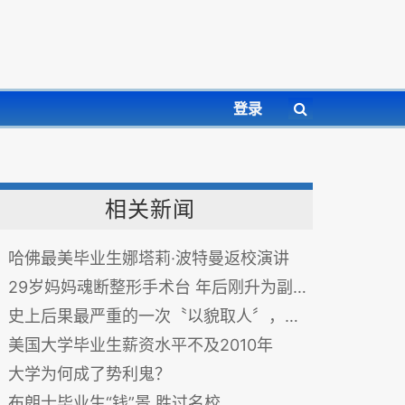
登录
相关新闻
哈佛最美毕业生娜塔莉·波特曼返校演讲
29岁妈妈魂断整形手术台 年后刚升为副总
史上后果最严重的一次〝以貌取人〞，结局真让人震惊！
美国大学毕业生薪资水平不及2010年
大学为何成了势利鬼？
布朗士毕业生“钱”景 胜过名校