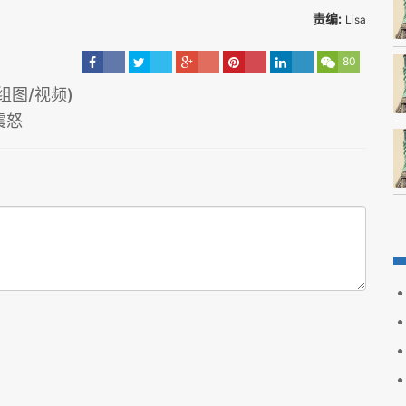
责编:
Lisa
80
图/视频)
震怒