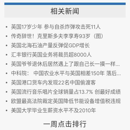
相关新闻
英国17岁少年 参与自杀炸弹攻击死11人
传奇辞世！克里斯多夫李享寿93岁（图）
英国北海石油产量反弹促GDP增长
汇丰银行英国业务将裁员超8000人
英国爷爷退休后居然遇上了跟自己长一摸一样的人!世界太神奇
中科院： 中国农业水平与英国相差150年 落后美国108年
英国港口货车内发现22名中国偷渡客
英国流行音乐唱片全球销量占13.7% 创最好成绩
欧盟最高法院裁定英国降低节能设备增值税违规
美国大学毕业生薪资水平不及2010年
一周点击排行