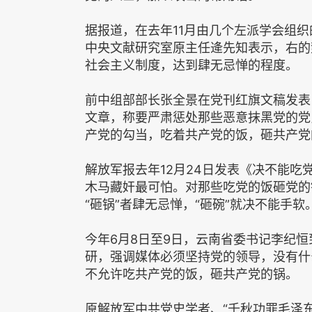
据报道，在去年11月由几个左派学会组织
中央文献研究室原主任逄先知表示，右的
社会主义制度，达到肆无忌惮的程度。
前中组部部长张全景在党刊红旗文稿发表
文章，称要严肃惩处那些恶意抹黑党的党
产党的勾当，吃着共产党的饭，砸共产党
解放军报去年12月24日发表《决不能
木马藏奸最可怕。对那些吃党的饭砸党的
“砸锅”者肆无忌惮，“砸碗”就决不能手软
今年6月8日至9日，云南省委书记李纪
研，强调媒体必须坚持党的领导，没有什
不允许吃共产党的饭，砸共产党的锅。
原解放军中共党史学者、“千秋功罪毛泽