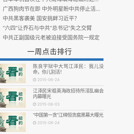
广西狗肉节在即 中外明星盼中共停止活动(组图)
中共黑客袭美 国安挑衅习近平？
“六四”让乔石与中共“总书记”失之交臂
中共正副国级元老被迫接受国务院一规定
一周点击排行
陈良宇狱中大骂江泽民：我儿没
命，你儿别活！
2015-06-24
江泽民宋祖英海政招待所淫乱幽会
内幕曝光
2015-06-03
“中国第一贪”江绵恒贪腐黑幕大曝光
2015-06-24