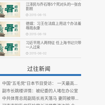
江泽民与乔石等5个死对头的一张合
影照
2015-06-15
德媒：习王在法庭上用这个办法羞
辱周永康
2015-06-19
习近平用人两特征 任上海书记只带
一人过来
2015-06-02
过往新闻
中国“五毛党”日本节目受访： 一天最高可赚500元
副市长跳楼详情：被纪委的人堵在办公室
中共体育总局副局长肖天落马 妻同被带走 图