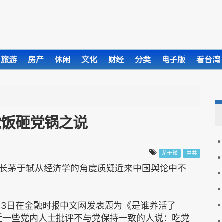
旅游
房产
休闲
文化
财经
分类
电子版
看台湾
党饭砸党锅之说
茅于轼
中共
长茅于轼从经济学的角度质疑近来中国舆论中不
。
23日在金融时报中文网发表题为《是谁养活了
近一些党内人士批评不与党保持一致的人说：吃党