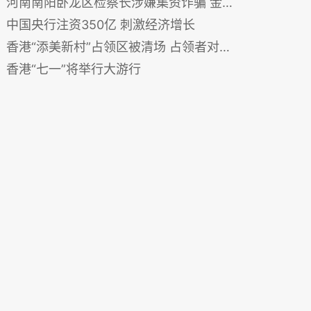
河南南阳卧龙区检察长涉嫌集资诈骗 金额高达五个亿（上）
中国央行注资350亿 刺激经济增长
香港“添美新村”占领区被清场 占领者对如何继续意见各异
香港“七一”将举行大游行