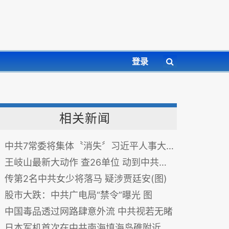
登录
相关新闻
中共7常委将集体〝消失〞习近平人事大布局露端倪
王岐山最新大动作 查26单位 动到中共党报党刊
传第2名中共女少将落马 疑涉贾廷安(图)
股市大跌：中共广电局“禁令”曝光 图
中国毒品透过网路肆意外流 中共视若无睹
日本军机首次在中共南海填海岛礁附近活动 图