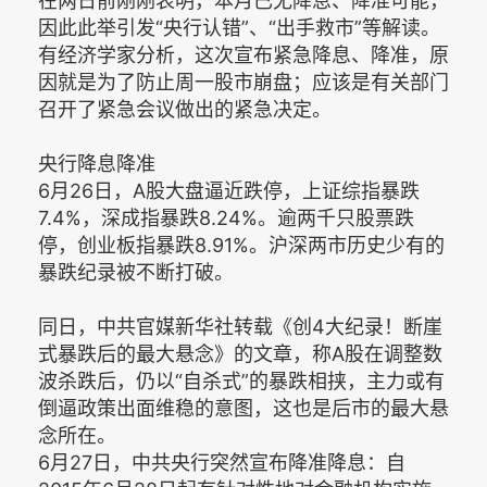
在两日前刚刚表明，本月已无降息、降准可能，
因此此举引发“央行认错”、“出手救市”等解读。
有经济学家分析，这次宣布紧急降息、降准，原
因就是为了防止周一股市崩盘；应该是有关部门
召开了紧急会议做出的紧急决定。
央行降息降准
6月26日，A股大盘逼近跌停，上证综指暴跌
7.4%，深成指暴跌8.24%。逾两千只股票跌
停，创业板指暴跌8.91%。沪深两市历史少有的
暴跌纪录被不断打破。
同日，中共官媒新华社转载《创4大纪录！断崖
式暴跌后的最大悬念》的文章，称A股在调整数
波杀跌后，仍以“自杀式”的暴跌相挟，主力或有
倒逼政策出面维稳的意图，这也是后市的最大悬
念所在。
6月27日，中共央行突然宣布降准降息：自