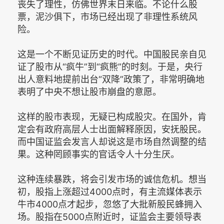
丧失了理性，仿佛世界末日来临。不论什么股
票，泥沙俱下，市场已经出现了非理性系统风
险。
这是一个不断见证历史的时代。中国股民亲自见
证了股市从“疯牛”到“疯熊”的时刻。于是，央行
出人意料地提前出台“双降”政策了，非常明确地
表明了中央不想让股市崩盘的意愿。
这样的股市表现，无疑已构成股灾。在国外，肯
定会有政府高层人士出面解释原因，安抚股民。
而中国证监会发言人却说这是市场自然调整的结
果。这种罔顾事实的官话令人十分生厌。
这种连续暴跌，将会引发市场的诚信危机。想当
初，股指上涨超过4000点时，有主流媒体表示
牛市4000点才起步，忽悠了大批新股民蜂拥入
场。股指在5000点附近时，证监会主要领导表