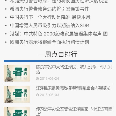
希腊央行警告政府：违约将使国民经济深度衰退
希腊央行警告债务违约将引发连锁事件
中国央行下一个大行动是降准 最快本月
中国增强人民币吸引力以期被纳入SDR
港媒：中共特色 2000船难家属被逼集体噤声 图
欧洲央行表示将继续全面执行购债计划
一周点击排行
陈良宇狱中大骂江泽民：我儿没命，你儿别
活！
2015-06-24
江泽民宋祖英海政招待所淫乱幽会内幕曝光
2015-06-03
传习近平办公室警告江泽民家〝小江适可而
止〞