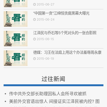
2015-06-27
“中国第一贪”江绵恒贪腐黑幕大曝光
2015-06-24
江泽民与乔石等5个死对头的一张合影照
2015-06-15
德媒：习王在法庭上用这个办法羞辱周永康
2015-06-19
过往新闻
传中共外交部长助理因私人会所寻欢被抓
美前外交官语出惊人 间接证实江泽民被内控? 图