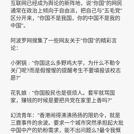
互联网已经成为舆论的新阵地，说“你国”的网民
通常在政治上倾向于自由派，把自己与“五毛党”
区分开来，“你国不是我国，你的中国不是我的
中国”。
阿波罗网搜集了一些网友关于“你国”的精彩言
论：
小粥锅﹕“你国这么多野鸡大学，为什么不勒令
关门呢?而是假惺惺的提醒考生不要填报该校志
愿?”
花乳娘﹕“你国股民也是很烦人。套牢就骂国
家，赚钱的时候是要把共党在家里上香吗?”
幻流青年：“香港闹得沸沸扬扬的限奶令，就是
三鹿事件的余波。要求一个城市突然承担起大批
中国中产的奶粉需求，能不出问题么?最令我慨