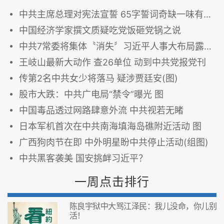
中共主席总理对宪法宣誓 65字誓词奇缺一味有玄机
中国经济学家撰文质疑吃党饭砸党锅之说
中共7常委将集体〝消失〞习近平人事大布局露端倪
王岐山最新大动作 查26单位 动到中共党报党刊
传第2名中共女少将落马 疑涉贾廷安(图)
股市大跌：中共广电局“禁令”曝光 图
中国毒品透过网路肆意外流 中共视若无睹
日本军机首次在中共南海填海岛礁附近活动 图
广西狗肉节在即 中外明星盼中共停止活动(组图)
中共黑客袭美 国安挑衅习近平？
一周点击排行
陈良宇狱中大骂江泽民：我儿没命，你儿别
活！