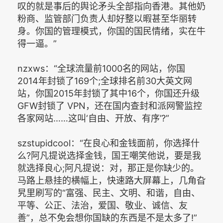
叹的就是事后的舆论矛头全部指向香港。其他奶
粉商、监管部门负责人却好整以暇甚至华丽转
身。你国的管理模式，你国的国民情绪，实在牛
得一逼。”
nzxws：“全球流量前1000名的网站，你国
2014年封锁了169个;全球排名前30大英文网
站，你国2015年封锁了其中16个，你国还升级
GFW封锁了 VPN，还在国内查封和派网警监控
各家网站……这叫‘自由、开放、有序’?”
szstupidcool：“在良心和金钱面前，你选择什
么?阿凡提说选择金钱，国王嘲笑他说，要是我
就选择良心;阿凡提说：对，那正是你缺少的。
马路上悬挂的横幅上，快速路大屏幕上，几角旮
旯里刷写的“富强、民主、文明、和谐，自由、
平等、公正、法治，爱国、敬业、诚信、友
善”，总不免会想你国缺的东西是不是太多了!”