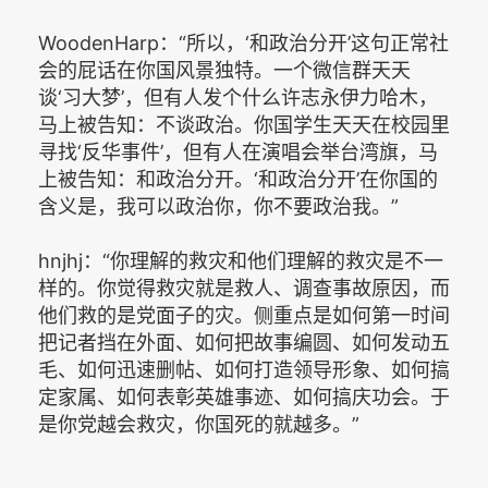
WoodenHarp：“所以，‘和政治分开’这句正常社
会的屁话在你国风景独特。一个微信群天天
谈‘习大梦’，但有人发个什么许志永伊力哈木，
马上被告知：不谈政治。你国学生天天在校园里
寻找‘反华事件’，但有人在演唱会举台湾旗，马
上被告知：和政治分开。‘和政治分开’在你国的
含义是，我可以政治你，你不要政治我。”
hnjhj：“你理解的救灾和他们理解的救灾是不一
样的。你觉得救灾就是救人、调查事故原因，而
他们救的是党面子的灾。侧重点是如何第一时间
把记者挡在外面、如何把故事编圆、如何发动五
毛、如何迅速删帖、如何打造领导形象、如何搞
定家属、如何表彰英雄事迹、如何搞庆功会。于
是你党越会救灾，你国死的就越多。”