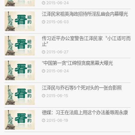
2015-06-24
江泽民宋祖英海政招待所淫乱幽会内幕曝光
2015-06-03
传习近平办公室警告江泽民家〝小江适可而
止〞
2015-06-27
“中国第一贪”江绵恒贪腐黑幕大曝光
2015-06-24
江泽民与乔石等5个死对头的一张合影照
2015-06-15
德媒：习王在法庭上用这个办法羞辱周永康
2015-06-19