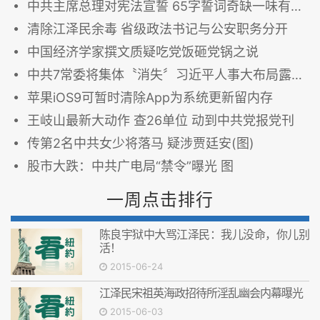
中共主席总理对宪法宣誓 65字誓词奇缺一味有玄机
清除江泽民余毒 省级政法书记与公安职务分开
中国经济学家撰文质疑吃党饭砸党锅之说
中共7常委将集体〝消失〞习近平人事大布局露端倪
苹果iOS9可暂时清除App为系统更新留内存
王岐山最新大动作 查26单位 动到中共党报党刊
传第2名中共女少将落马 疑涉贾廷安(图)
股市大跌：中共广电局“禁令”曝光 图
一周点击排行
陈良宇狱中大骂江泽民：我儿没命，你儿别
活！
2015-06-24
江泽民宋祖英海政招待所淫乱幽会内幕曝光
2015-06-03