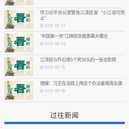
传习近平办公室警告江泽民家〝小江适可而
止〞
2015-06-27
“中国第一贪”江绵恒贪腐黑幕大曝光
2015-06-24
江泽民与乔石等5个死对头的一张合影照
2015-06-15
德媒：习王在法庭上用这个办法羞辱周永康
2015-06-19
过往新闻