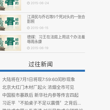
2015-06-24
江泽民与乔石等5个死对头的一张合
影照
2015-06-15
德媒：习王在法庭上用这个办法羞
辱周永康
2015-06-19
过往新闻
大陆将在7月1日将现7:59:60闰秒现象
北京大红门木材厂起火 浓烟全市可见
中国股市暴跌后 新华社内参等传言四起
习近平〝不拍桌子不足以震慑〞之背后隐情