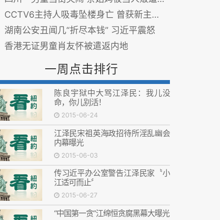
CCTV6主持人吸毒坠楼身亡 曾获新主播第五名(图)
湖南公安丑闻几“折尽本钱” 习近平震怒
香港无证男童肖友怀被遣返内地
一周点击排行
陈良宇狱中大骂江泽民：我儿没
命，你儿别活！
2015-06-24
江泽民宋祖英海政招待所淫乱幽会
内幕曝光
2015-06-03
传习近平办公室警告江泽民家〝小
江适可而止〞
2015-06-27
“中国第一贪”江绵恒贪腐黑幕大曝光