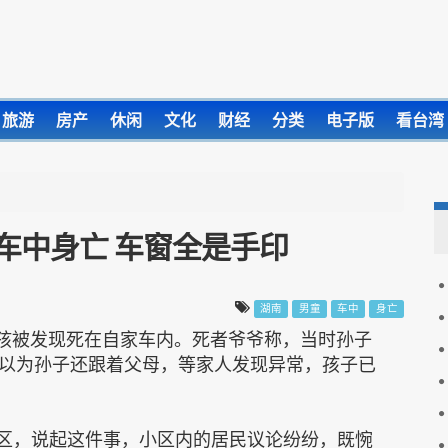
旅游
房产
休闲
文化
财经
分类
电子版
看台湾
车中身亡 车窗全是手印
湖南
男童
车中
身亡
男孩被发现死在自家车内。死者爷爷称，当时孙子
以为孙子还跟着父母，等家人发现异常，孩子已
小区，说起这件事，小区内的居民议论纷纷，既惋