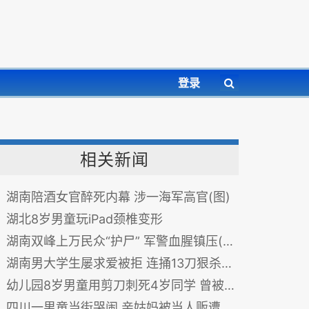
登录
相关新闻
湖南陪酒女官醉死内幕 涉一海军高官(图)
湖北8岁男童玩iPad颈椎变形
湖南双峰上万民众“护尸” 军警血腥镇压(图)
湖南男大学生屡求爱被拒 连捅13刀狠杀学妹
幼儿园8岁男童用剪刀刺死4岁同学 曾被学校开除
四川一男童当街哭闹 亲姑妈被当人贩遭暴打