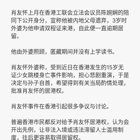
肖友怀上月在香港工联会立法会议员陈婉娴的陪
同下公开身分，宣称他被内地父母遗弃，3岁时
外婆为他申请双程证来港，自此便一直逾期居
留。
他由外婆照顾，匿藏期间并没有上学读书。
肖友怀外婆称，受到近日在香港发生的15岁无
证少女跳楼身亡事件影响，担心悲剧重演，于是
决定与孙子自首，希望得到有关当局酌情处理，
批准肖友怀的居港权。
肖友怀事件在香港引起很多争议与讨论。
普遍香港市民都反对给予肖友怀居港权，认为会
开出先例，让非法入境或违法滞留人士滥用制
度，往后更容易取得居留权。