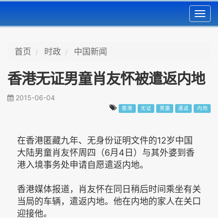
Toggl
navig
首页
时政
中国新闻
香港无证男童肖友怀被遣返内地
2015-06-04
香港
无证
男童
遣返
内地
在香港匿藏九年、无身份证明文件的12岁中国
大陆男童肖友怀周四（6月4日）与其外婆到香
港入境事务处申请自愿遣返内地。
香港媒体报道，肖友怀在同日稍后时间乘坐有关
当局的车辆，遣返内地。他在内地的家人在关口
迎接他。