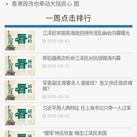
香港政改也牵动大陆民心 图
一周点击排行
江泽民宋祖英海政招待所淫乱幽会内幕曝光
2015-06-03
郭伯雄两次听命江泽民对抗胡锦涛内幕
2015-05-12
军委副主席要走人谁接班？张又侠还是房峰
辉？
2015-05-10
习近平用人两特征 任上海书记只带一人过来
2015-06-02
“瑷珲”地名恢复 暗击江泽民卖国