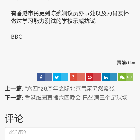
有香港市民更到陈婉娴议员办事处以及为肖友怀
做过学习能力测试的学校示威抗议。
BBC
责编:
Lisa
83
上一篇:
“六四”26周年之际北京气氛仍然紧张
下一篇:
香港维园直播六四晚会 已坐满三个足球场
评论