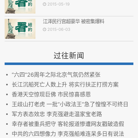
2015-05-19
江泽民行宫超豪华 被密集爆料
2015-06-03
过往新闻
“六四”26周年之际北京气氛仍然紧张
长江沉船死亡人数上升 将实行扶正打捞方案
香港天空惊现巨佛 市民惊喜感恩
王歧山打老虎 一批“小政法王”急了惶惶不可终日
军方表态效忠 李克强避走温家宝老路
幸存者被重兵把守 客轮报道惨遭网友戳破造假
中共的六四想像力 李克强船难连呆多日有说法