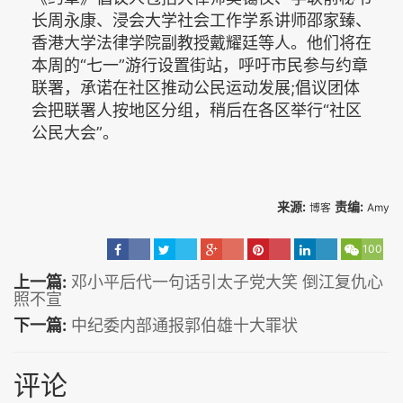
长周永康、浸会大学社会工作学系讲师邵家臻、
香港大学法律学院副教授戴耀廷等人。他们将在
本周的“七一”游行设置街站，呼吁市民参与约章
联署，承诺在社区推动公民运动发展;倡议团体
会把联署人按地区分组，稍后在各区举行“社区
公民大会”。
来源:
责编:
博客
Amy
100
上一篇:
邓小平后代一句话引太子党大笑 倒江复仇心
照不宣
下一篇:
中纪委内部通报郭伯雄十大罪状
评论