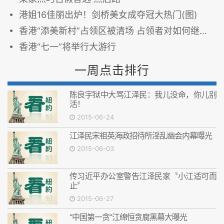
港姐16佳丽出炉！剑桥美女成夺冠大热门(图)
香港“添美新村”占领区被清场 占领者对如何继续意见各异
香港“七一”将举行大游行
一周点击排行
陈良宇狱中大骂江泽民：我儿没命，你儿别
活！
2015-06-24
江泽民宋祖英海政招待所淫乱幽会内幕曝光
2015-06-03
传习近平办公室警告江泽民家〝小江适可而
止〞
2015-06-27
“中国第一贪”江绵恒贪腐黑幕大曝光