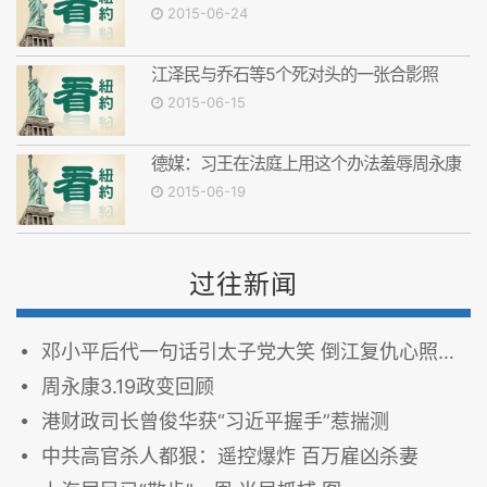
2015-06-24
江泽民与乔石等5个死对头的一张合影照
2015-06-15
德媒：习王在法庭上用这个办法羞辱周永康
2015-06-19
过往新闻
邓小平后代一句话引太子党大笑 倒江复仇心照不宣
周永康3.19政变回顾
港财政司长曾俊华获“习近平握手”惹揣测
中共高官杀人都狠：遥控爆炸 百万雇凶杀妻