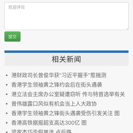
提交
相关新闻
港财政司长曾俊华获“习近平握手”惹揣测
香港学生领袖黄之锋约会后在街头遇袭
港立法会主席办公室疑遭窃听 传与特首选举有关
曾伟雄露口风似有机会当上人大政协
香港学生领袖黄之锋街头遇袭受伤引发关注 图
香港高铁据报超支高达300亿 图
梁家杰巧否假普选 点后路