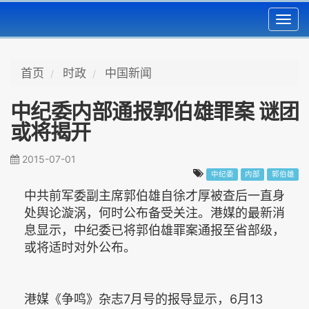
Toggl
navig
首页
时政
中国新闻
中纪委内部通报郭伯雄罪案 谜团
或将揭开
2015-07-01
中纪委
内部
郭伯雄
中共前军委副主席郭伯雄自徐才厚被查后一直身
处舆论漩涡，何时公布备受关注。港媒的最新消
息显示，中纪委已将郭伯雄罪案通报至省部级，
或将适时对外公布。
港媒《争鸣》杂志7月号的报导显示，6月13