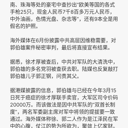
南、珠海等处的豪宅中查抄出“欧美等国的各式
手枪25只，现金人民币7千8百多万元人民币，
中外油画，色情光盘、杂志等”，还有9本全是用
假名的护照。
海外媒体在6月份披露中共高层因维稳需要，对
郭伯雄案件秘密审判，最后将直接宣布结果。
据悉，徐才厚被查后，中共对军队的大清洗中，
郭伯雄的多名党羽被查获去职。陆媒也反复敲打
郭伯雄儿子郭正钢，问责其父。
据港媒披露的信息，郭伯雄与已经在今年3月15
日死于癌症的徐才厚联手卖官，大军区司令价码
20000万。而该做法是因中共军队的“双首长制
度”，两名军委副主席对军中将领的提拔要一致
通过。海外媒体称徐、郭二人作为是江泽民在军
中的心腹，仗江的势为所欲为，聚敛上亿家财。