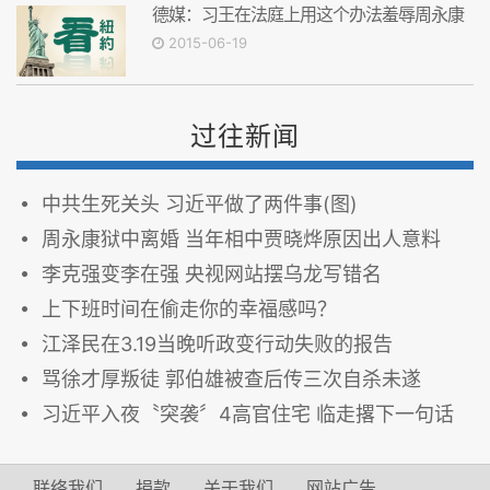
德媒：习王在法庭上用这个办法羞辱周永康
2015-06-19
过往新闻
中共生死关头 习近平做了两件事(图)
周永康狱中离婚 当年相中贾晓烨原因出人意料
李克强变李在强 央视网站摆乌龙写错名
上下班时间在偷走你的幸福感吗？
江泽民在3.19当晚听政变行动失败的报告
骂徐才厚叛徒 郭伯雄被查后传三次自杀未遂
习近平入夜〝突袭〞4高官住宅 临走撂下一句话
联络我们
捐款
关于我们
网站广告