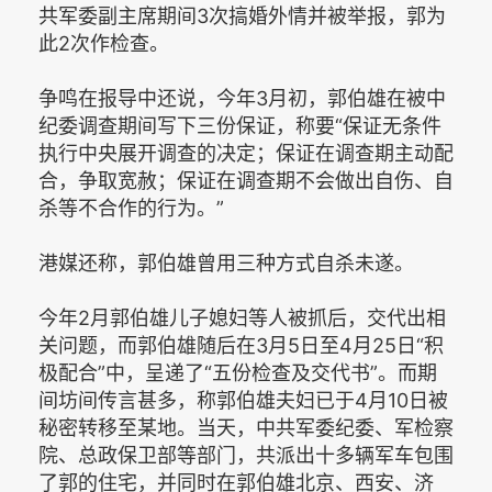
共军委副主席期间3次搞婚外情并被举报，郭为
此2次作检查。
争鸣在报导中还说，今年3月初，郭伯雄在被中
纪委调查期间写下三份保证，称要“保证无条件
执行中央展开调查的决定；保证在调查期主动配
合，争取宽赦；保证在调查期不会做出自伤、自
杀等不合作的行为。”
港媒还称，郭伯雄曾用三种方式自杀未遂。
今年2月郭伯雄儿子媳妇等人被抓后，交代出相
关问题，而郭伯雄随后在3月5日至4月25日“积
极配合”中，呈递了“五份检查及交代书”。而期
间坊间传言甚多，称郭伯雄夫妇已于4月10日被
秘密转移至某地。当天，中共军委纪委、军检察
院、总政保卫部等部门，共派出十多辆军车包围
了郭的住宅，并同时在郭伯雄北京、西安、济