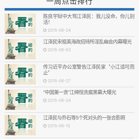
一周点击排行
陈良宇狱中大骂江泽民：我儿没命，你儿别
活！
2015-06-24
江泽民宋祖英海政招待所淫乱幽会内幕曝光
2015-06-03
传习近平办公室警告江泽民家〝小江适可而
止〞
2015-06-27
“中国第一贪”江绵恒贪腐黑幕大曝光
2015-06-24
江泽民与乔石等5个死对头的一张合影照
2015-06-15