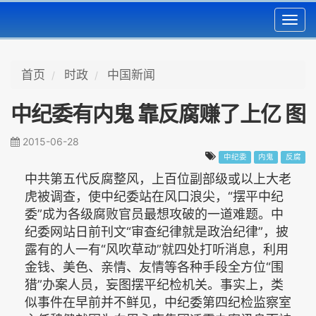
Toggl
navig
首页
时政
中国新闻
中纪委有内鬼 靠反腐赚了上亿 图
2015-06-28
中纪委
内鬼
反腐
中共第五代反腐整风，上百位副部级或以上大老
虎被调查，使中纪委站在风口浪尖，“摆平中纪
委”成为各级腐败官员最想攻破的一道难题。中
纪委网站日前刊文“审查纪律就是政治纪律”，披
露有的人一有“风吹草动”就四处打听消息，利用
金钱、美色、亲情、友情等各种手段全方位“围
猎”办案人员，妄图摆平纪检机关。事实上，类
似事件在早前并不鲜见，中纪委第四纪检监察室