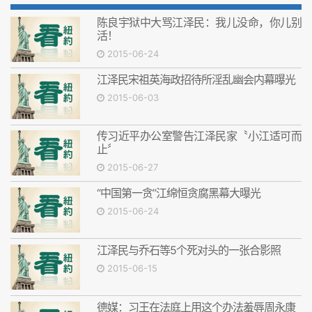
陈良宇狱中大骂江泽民：我儿没命，你儿别
活！
2015-06-24
江泽民宋祖英海政招待所淫乱幽会内幕曝光
2015-06-03
传习近平办公室警告江泽民家〝小江适可而
止〞
2015-06-27
“中国第一贪”江绵恒贪腐黑幕大曝光
2015-06-24
江泽民与乔石等5个死对头的一张合影照
2015-06-15
德媒：习王在法庭上用这个办法羞辱周永康