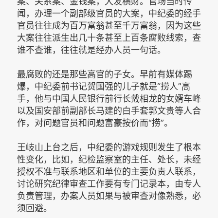
案、关系案、金钱案，大发横财。官场当时传
闻，办理一个副部级官员的大案，中纪委的经手
官员往往成为百万富翁甚至千万富翁，因为这些
大案往往派生出几十条甚至上百条腐败线索，查
谁不查谁，往往就是经办人员一句话。
最腐败的还是那些高官的子女。早前有媒体踢
爆，中纪委前书记贺国强的儿子就是“捞人”高
手，他与中国人民银行前行长戴相龙的女婿车峰
以及国安部前副部长马建的白手套郭文贵等人合
作，对问题官员和问题富豪按价而“捞”。
王岐山上台之后，中纪委的游戏规则发生了根本
性变化，比如，纪检监察室的主任、处长，未经
授权不准与联系地区和单位的主要负责人联系，
讨论研究纪律审查工作要有专门记录本，由专人
负责管理，办案人员如果与被审查对像熟悉，必
须回避。