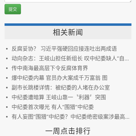
提交
相关新闻
反腐妥协？ 习近平强硬回应接连吐出两成语
动向杂志：王岐山担任新组长 叹中纪委缺人“自身难保”
传中南海最高层下令反腐体育界
爆中纪委内幕 官员办大案成千万富翁 图
副市长跳楼详情：被纪委的人堵在办公室
中纪委遭暗算 王岐山靠一〝利器〞突围
中纪委首次曝光 有人“围猎”中纪委
有人妄图“围猎”中纪委？中纪委绝密级案涉最高层 图
一周点击排行