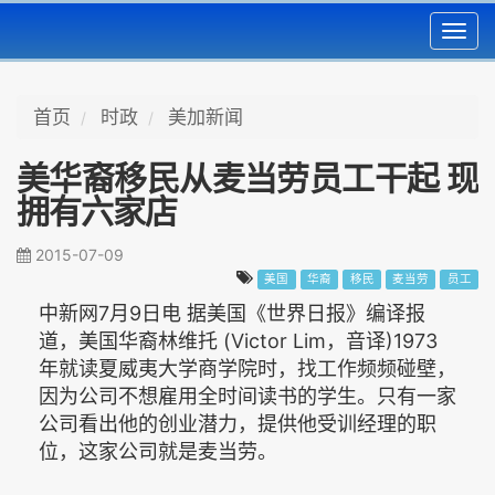
Toggl
navig
首页
时政
美加新闻
美华裔移民从麦当劳员工干起 现
拥有六家店
2015-07-09
美国
华裔
移民
麦当劳
员工
中新网7月9日电 据美国《世界日报》编译报
道，美国华裔林维托 (Victor Lim，音译)1973
年就读夏威夷大学商学院时，找工作频频碰壁，
因为公司不想雇用全时间读书的学生。只有一家
公司看出他的创业潜力，提供他受训经理的职
位，这家公司就是麦当劳。