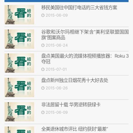
移民美国往中国打电话的三大省钱方案
2015-06-09
谷歌和沃尔玛相继下架含“美利坚联盟国国
旗”图案商品
2015-06-24
盘点美国最火的流媒体视频播放器：Roku 3
夺冠
2015-07-01
盘点新州独立日烟花秀十大好去处
2015-06-26
非法居留十载 华男逆转获绿卡
2015-06-09
全美退休城市评比 纽约获封“最差”