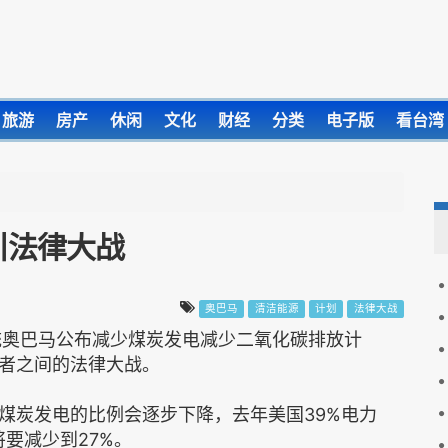
旅游
房产
休闲
文化
财经
分类
电子版
看台湾
引法律大战
奥巴马
清洁能源
计划
法律大战
统奥巴马公布减少煤炭发电减少二氧化碳排放计
者之间的法律大战。
煤炭发电的比例会逐步下降，去年美国39%电力
将要减少到27%。