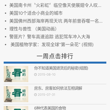
美国南卡州〝火彩虹〞临空像天使展翅令人叹为观止
美国10个适合小商业的城市
美国佛州西部海岸再现天坑 两年前曾吞噬一名男子
理性与兽性 （美国动画）
警匪片？警车高速追踪 逃犯驾车冲入大海
美国植物学家：发现全球“第一朵花” (视频)
一周点击排行
你不知道美国退货后的秘密(组图)
2015-08-10
房东、房客如何依法互相调解
2015-07-31
6种代表美国的食物