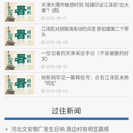
天津大爆炸敏感时刻 陆媒印证江泽民“出大
事”？(图)
2015-08-17
江泽民对胡锦涛发动的兵变 郭伯雄第二个带
头
2015-08-09
一位记者的天津采访手记（不该被删的好
文）
2015-08-16
财新网罕见一幕释信号：点名江泽民未称
〝同志〞
2015-08-03
过往新闻
河北文安钢厂发生巨响 周边村有明显震感