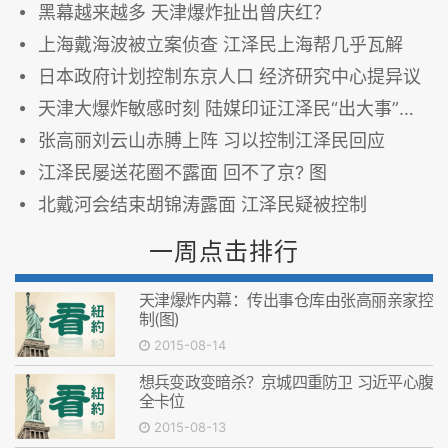
黑幕越来越多 天津爆炸扯出曾庆红？
上海戴海波被立案侦查 江泽民上海帮几乎瓦解
日本政府计划控制东京人口 经济研究中心提异议
天津大爆炸敏感时刻 陆媒印证江泽民“出大事”？(图)
张高丽刘云山赤膊上阵 习以控制江泽民回应
江泽民屡送花圈不露面 回不了京? 图
北戴河会结束胡锦涛露面 江泽民疑被控制
一周点击排行
天津爆炸内幕：传出事仓库由张高丽亲家控
制(图)
2015-08-14
想兵变政变暗杀？京城四重防卫 习近平心腹
全卡位
2015-08-13