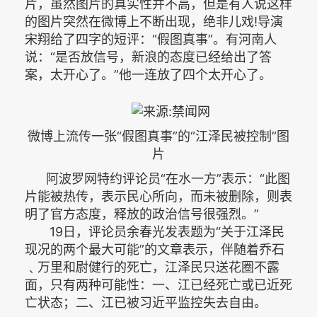
片，虽然图片的真实性并不高，但是有人说这样
的图片突然在微博上不断出现，绝非儿戏!导演
宋翔给了四字的短评：“假图真事”。有河南人
说：“是否放信号，新浪的态度已经给出了答
案，太开心了。”他一连放了四个太开心了。
微博上流传一张“假图真事”的“江泽民被控制”图
片
阿波罗网特约评论员“在水一方”表示：“此图
片能被热传，表示民心所向，而未被删除，则表
明了官方态度，释放的政治信号很强烈。”
19日，评论员余春光发表题为“关于江泽民
现况的两个最大可能”的文章表示，伴随着乔石
﹑万里和尉健行的死亡，江泽民只送花圈不露
面，只有两种可能性：一、江已经死亡或已近死
亡状态；二、江已被习近平监控失去自由。