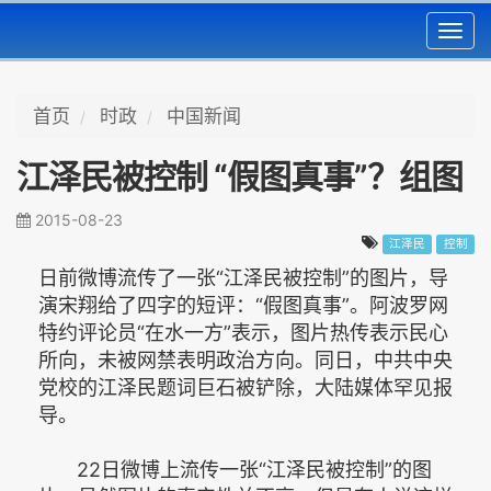
Toggl
navig
首页
时政
中国新闻
江泽民被控制 “假图真事”？组图
2015-08-23
江泽民
控制
日前微博流传了一张“江泽民被控制”的图片，导
演宋翔给了四字的短评：“假图真事”。阿波罗网
特约评论员“在水一方”表示，图片热传表示民心
所向，未被网禁表明政治方向。同日，中共中央
党校的江泽民题词巨石被铲除，大陆媒体罕见报
导。
22日微博上流传一张“江泽民被控制”的图