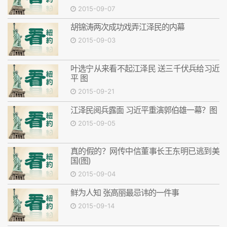
2015-09-07
胡锦涛两次成功戏弄江泽民的内幕
2015-09-03
叶选宁从来看不起江泽民 送三千伏兵给习近
平 图
2015-09-21
江泽民阅兵露面 习近平重演郭伯雄一幕？图
2015-09-05
真的假的？网传中信董事长王东明已逃到美
国(图)
2015-09-04
鲜为人知 张高丽最忌讳的一件事
2015-09-14