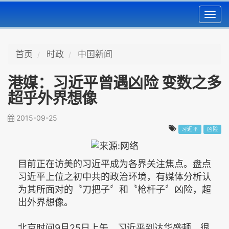
Toggl
navig
首页
时政
中国新闻
港媒：习近平曾遇凶险 变数之多
超乎外界想像
2015-09-25
习近平
凶险
目前正在访美的习近平成为各界关注焦点。盘点
习近平上位之初中共的政治环境，有媒体分析认
为其所面对的〝刀把子〞和〝枪杆子〞凶险，超
出外界想像。
北京时间9月25日上午，习近平到达华盛顿，很