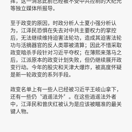
挥，这一消息此前已经被不受中共控制的大纪元
等独立媒体所报导。
至于政变的原因，时政分析人士夏小强分析认
为，江泽民恐惧在失去对中共主要权力的掌控
后，无法继续维持迫害法轮功，造成其迫害法轮
功与活摘器官的反人类罪被清算；因此不惜采取
政变暗杀手段针对习近平夺权；在薄熙来落马之
后，江派原本的政变计划失败，但仍继续展开政
变行动。今年的股灾和天津大爆炸，被高度怀疑
是新一轮政变的系列手段。
政变名单上有一些人已经被习近平王岐山拿下，
还有一些仍〝逍遥法外〞。在这些逍遥法外者
中，江泽民和曾庆红被认为是应该被瞄准的最关
键人物。