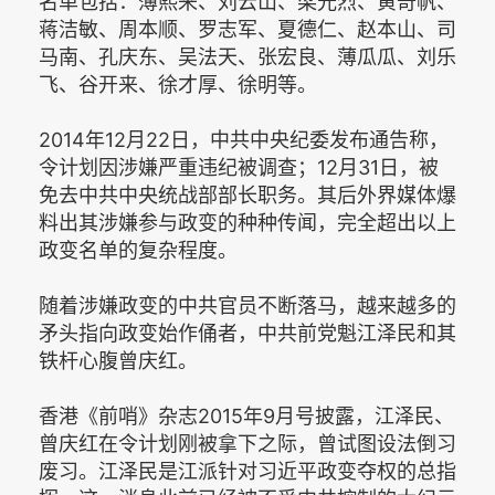
名单包括：薄熙来、刘云山、梁光烈、黄奇帆、
蒋洁敏、周本顺、罗志军、夏德仁、赵本山、司
马南、孔庆东、吴法天、张宏良、薄瓜瓜、刘乐
飞、谷开来、徐才厚、徐明等。
2014年12月22日，中共中央纪委发布通告称，
令计划因涉嫌严重违纪被调查；12月31日，被
免去中共中央统战部部长职务。其后外界媒体爆
料出其涉嫌参与政变的种种传闻，完全超出以上
政变名单的复杂程度。
随着涉嫌政变的中共官员不断落马，越来越多的
矛头指向政变始作俑者，中共前党魁江泽民和其
铁杆心腹曾庆红。
香港《前哨》杂志2015年9月号披露，江泽民、
曾庆红在令计划刚被拿下之际，曾试图设法倒习
废习。江泽民是江派针对习近平政变夺权的总指