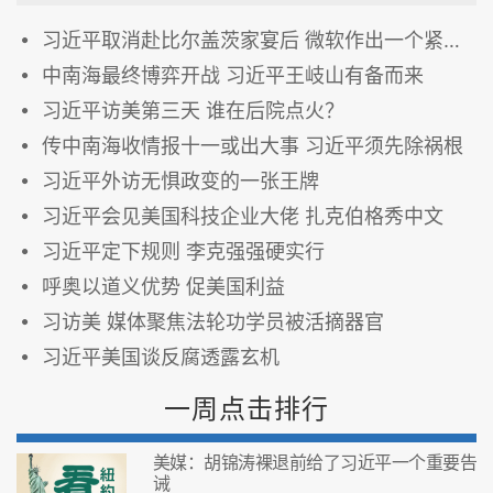
习近平取消赴比尔盖茨家宴后 微软作出一个紧急决定
中南海最终博弈开战 习近平王岐山有备而来
习近平访美第三天 谁在后院点火？
传中南海收情报十一或出大事 习近平须先除祸根
习近平外访无惧政变的一张王牌
习近平会见美国科技企业大佬 扎克伯格秀中文
习近平定下规则 李克强强硬实行
呼奥以道义优势 促美国利益
习访美 媒体聚焦法轮功学员被活摘器官
习近平美国谈反腐透露玄机
一周点击排行
美媒：胡锦涛裸退前给了习近平一个重要告
诫