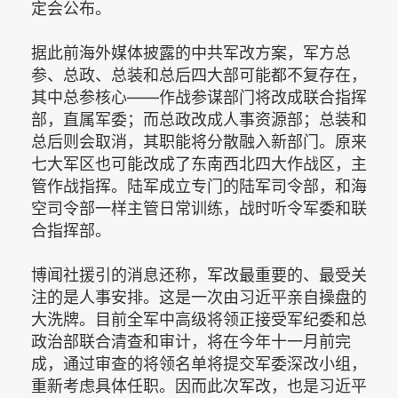
定会公布。
据此前海外媒体披露的中共军改方案，军方总
参、总政、总装和总后四大部可能都不复存在，
其中总参核心——作战参谋部门将改成联合指挥
部，直属军委；而总政改成人事资源部；总装和
总后则会取消，其职能将分散融入新部门。原来
七大军区也可能改成了东南西北四大作战区，主
管作战指挥。陆军成立专门的陆军司令部，和海
空司令部一样主管日常训练，战时听令军委和联
合指挥部。
博闻社援引的消息还称，军改最重要的、最受关
注的是人事安排。这是一次由习近平亲自操盘的
大洗牌。目前全军中高级将领正接受军纪委和总
政治部联合清查和审计，将在今年十一月前完
成，通过审查的将领名单将提交军委深改小组，
重新考虑具体任职。因而此次军改，也是习近平