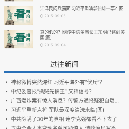
江泽民阅兵露面 习近平重演郭伯雄一幕？图
2015-09-05
真的假的？网传中信董事长王东明已逃到美
国(图)
2015-09-04
过往新闻
神秘微博突然爆红 习近平海外有“伏兵”？
中纪委官报“擒贼先擒王” 又释信号？
广西爆炸案有惊人消息？传警方通报疑犯自爆身亡(图)
习近平重新点将 军队最深度清洗来临(图)
中共隐瞒了30年的真相 连李克强都看不下去了
五中全会人事变动名单可能惊人 涉政治局军委书记处