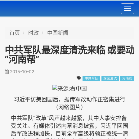
Toggl
navig
首页
时政
中国新闻
中共军队最深度清洗来临 或要动
“河南帮”
2015-10-02
中共军队
深度清洗
河南帮
习近平访美回国后，据传军改动作正密集进行
（网络图片）
中共军队“改革”风声越来越紧，其中人事安排备
受关注。有媒体引述内幕消息披露，习近平回国
后军改进程加快，目前全军高级将领正被统一清