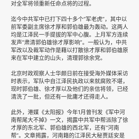
对全军将领重新任命点将的过程。
迄今中共军中已打下四十多个“军老虎”，其中以
前军委副主席徐才厚和郭伯雄最为轰动。这两人
均是江泽民一手提拔的军中心腹。上月军方连续
发声“肃清郭伯雄徐才厚影响”。一般认为，中共
军改以及裁军动作是藉以打散徐才厚和郭伯雄原
来在军中建立的山头，清理郭徐余党。
北京时政观察人士华颇日前在接受海外媒体采访
时表示，军队中自江泽民执政以来就腐败不堪，
现时郭伯雄、徐才厚以及他们的亲信将领，已经
清洗了一批，但还有一批庸才还得走人。
此外，港媒《太阳报》今年1月曾刊发《军中河
南帮尾大不掉》一文，揭露中共军中帮派除了徐
才厚的东北军、郭伯雄的西北军，还有“河南
帮”。文章揭露，河南籍的江泽民大秘贾廷安是