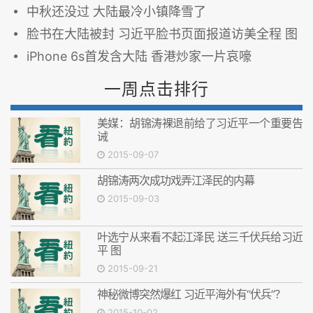
中秋还没过 大陆最冷小镇降雪了
脸书在大陆被封 习近平脸书页面报道访美全程 图
iPhone 6s首发含大陆 香港炒家一片哀嚎
一周点击排行
美媒：胡锦涛裸退前给了习近平一个重要告
诫
2015-09-07
胡锦涛两次成功戏弄江泽民的内幕
2015-09-03
叶选宁从来看不起江泽民 送三千伏兵给习近
平 图
2015-09-21
神秘微博突然爆红 习近平海外有“伏兵”？
2015-10-02