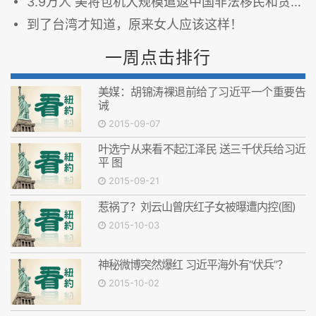
3.9万人 美将包机大规模遣返中国非法移民和贪官
到了台湾才知道，原来女人应该这样！
一周点击排行
美媒：胡锦涛裸退前给了习近平一个重要告
诫
2015-09-07
叶选宁从来看不起江泽民 送三千伏兵给习近
平 图
2015-09-21
惹祸了？刘云山曾庆红子女被曝遭内控(图)
2015-10-03
神秘微博突然爆红 习近平海外有“伏兵”？
2015-10-02