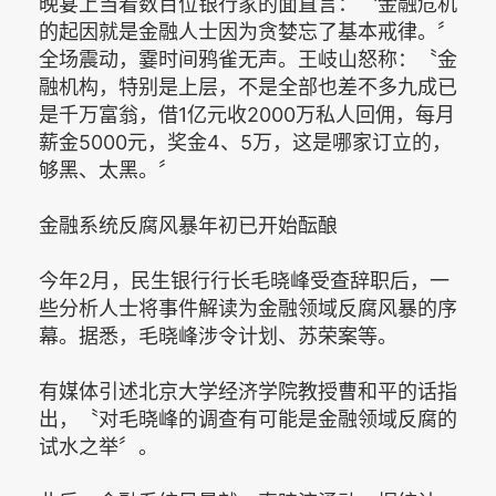
晚宴上当着数百位银行家的面直言：〝金融危机
的起因就是金融人士因为贪婪忘了基本戒律。〞
全场震动，霎时间鸦雀无声。王岐山怒称：〝金
融机构，特别是上层，不是全部也差不多九成已
是千万富翁，借1亿元收2000万私人回佣，每月
薪金5000元，奖金4、5万，这是哪家订立的，
够黑、太黑。〞
金融系统反腐风暴年初已开始酝酿
今年2月，民生银行行长毛晓峰受查辞职后，一
些分析人士将事件解读为金融领域反腐风暴的序
幕。据悉，毛晓峰涉令计划、苏荣案等。
有媒体引述北京大学经济学院教授曹和平的话指
出，〝对毛晓峰的调查有可能是金融领域反腐的
试水之举〞。