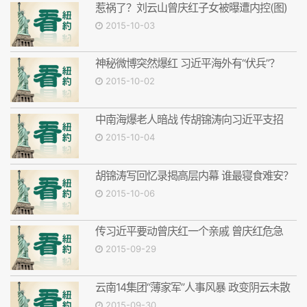
惹祸了？刘云山曾庆红子女被曝遭内控(图)
2015-10-03
神秘微博突然爆红 习近平海外有“伏兵”？
2015-10-02
中南海爆老人暗战 传胡锦涛向习近平支招
2015-10-04
胡锦涛写回忆录揭高层内幕 谁最寝食难安？
2015-10-06
传习近平要动曾庆红一个亲戚 曾庆红危急
2015-09-29
云南14集团“薄家军”人事风暴 政变阴云未散
2015-09-30