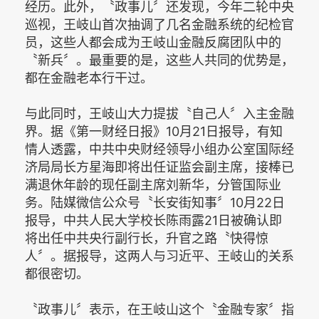
经历。此外，〝政事儿〞还发现，今年二轮中央
巡视，王岐山首次抽调了几名金融系统的纪检官
员，这些人都会成为王岐山金融反腐团队中的
〝新兵〞。最重要的是，这些人共同的优势是，
都在金融老本行干过。
与此同时，王岐山大力提拔〝自己人〞入主金融
界。据《第一财经日报》10月21日报导，有知
情人透露，中共中央财经领导小组办公室国际经
济局局长方星海即将出任证监会副主席，接棒已
满退休年龄的现任副主席刘新华，分管国际业
务。陆媒微信公众号〝长安街知事〞10月22日
报导，中共人民大学校长陈雨露21日被确认即
将出任中共央行副行长，升官之路〝快得惊
人〞。据报导，这两人与习近平、王岐山的关系
都很密切。
〝政事儿〞表示，在王岐山这个〝金融专家〞指