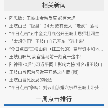
相关新闻
陈思敏：王岐山金融反腐 必有大虎
王岐山已〝隐身〞24天 或有更大〝老虎〞落马
“今日点击”五中全会月底召开王岐山恩师杜润生病逝
〝太想你们〞王岐山自己开车〝逃出来〞
“今日点击”王岐山向（红二代的）离岸资本和地下钱庄下手？
王岐山叹气 高官落马前一刻竟干这事！
陆神秘70后与习近平同上影响力榜 排名超王岐山
王岐山冒死为习近平开路之内情 (图)
王岐山冒死反腐的原因
“今日点击”争鸣：刘云山涉嫌六宗罪王岐山带头炮轰
一周点击排行