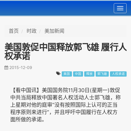
Toggl
navig
首页
时政
美加新闻
美国敦促中国释放郭飞雄 履行人
权承诺
2015-12-09
美国
中国
释放
郭飞雄
人权承诺
【看中国讯】美国国务院11月30日‭(‬星期一‭)‬敦促
中共当局释放中国著名人权活动人士郭飞雄，称
上星期对他的庭审“没有按照国际上认可的正当
程序原则来进行”，并且呼吁中国履行在人权方
面所做的承诺。