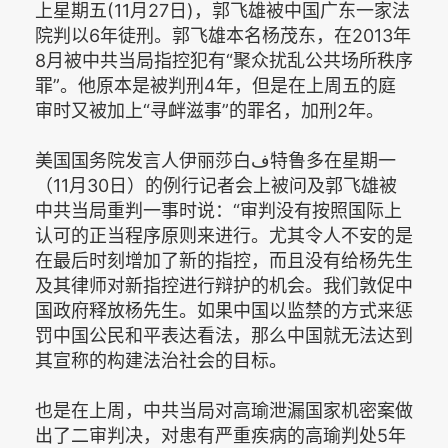
上星期五‭(‬11月27日‭)‬，郭飞雄被中国广东一家法
院判以6年徒刑。郭飞雄本名杨茂东，在2013年
8月被中共当局指控犯有“聚众扰乱公共场所秩序
罪”。他原本是被判刑4年，但是在上周五的庭
审时又被加上“寻衅滋事”的罪名，加刑2年。
美国国务院发言人伊丽莎白ف特鲁多在星期一
（11月30日）的例行记者会上被问及郭飞雄被
中共当局重判一事时说：“审判没有按照国际上
认可的正当程序原则来进行。尤其令人不安的是
在最后时刻增加了新的指控，而且没有给杨先生
及其律师对新指控进行辩护的机会。我们敦促中
国政府释放杨先生。如果中国以监禁的方式来惩
罚中国公民和平表达看法，那么中国就无法达到
其宣称的构建法治社会的目标。
也是在上周，中共当局对高瑜泄漏国家机密案做
出了二审判决，对患有严重疾病的高瑜判处5年