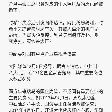
企监事会主席职务对应的个人照片及简历已经被
撤下。
时希平失踪后引发网络热议。网民纷纷猜测，时
希平失踪或与时局有关，其被人谋杀的机率是
99%。当局央企反腐，利益集团疯狂反扑、垂
死挣扎，灭钦差大臣？
中纪委对国有重点企业巡视全覆盖
大陆媒体12月5日报导，据官方消息，中共“十
八大”后，有171名国企高管落马，其中重要岗位
人数占61%。
而近年来落马的国企高管，不乏国有重要企业的
主要负责人。如2013年9月1日，周永康心腹、
中石油原董事长、国资委主任蒋洁敏被调查；
2014年4月17日，江派大佬曾庆红的心腹、华润