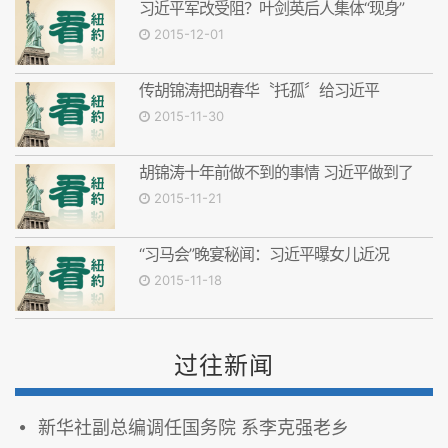
习近平军改受阻？叶剑英后人集体“现身”
2015-12-01
传胡锦涛把胡春华〝托孤〞给习近平
2015-11-30
胡锦涛十年前做不到的事情 习近平做到了
2015-11-21
“习马会”晚宴秘闻：习近平曝女儿近况
2015-11-18
过往新闻
新华社副总编调任国务院 系李克强老乡