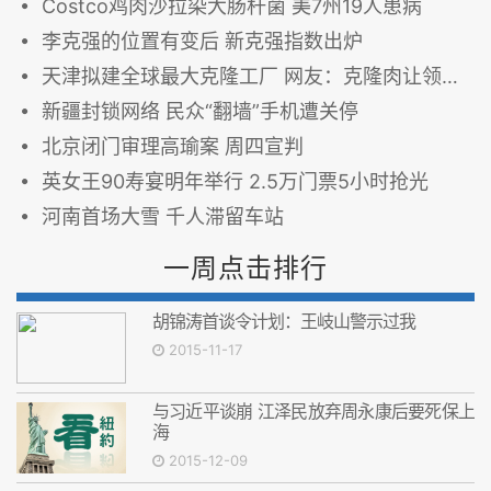
Costco鸡肉沙拉染大肠杆菌 美7州19人患病
李克强的位置有变后 新克强指数出炉
天津拟建全球最大克隆工厂 网友：克隆肉让领导先吃
新疆封锁网络 民众“翻墙”手机遭关停
北京闭门审理高瑜案 周四宣判
英女王90寿宴明年举行 2.5万门票5小时抢光
河南首场大雪 千人滞留车站
一周点击排行
胡锦涛首谈令计划：王岐山警示过我
2015-11-17
与习近平谈崩 江泽民放弃周永康后要死保上
海
2015-12-09