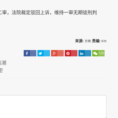
高院二审，法院裁定驳回上诉，维持一审无期徒刑判
来源:
责编:
方晓
Kitt
120
高潮
密