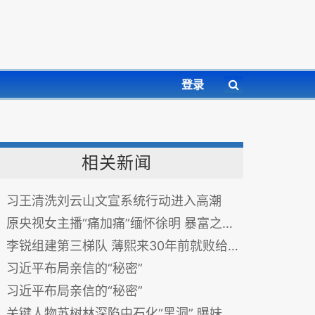
登录
相关新闻
习王清洗刘云山文宣系统行动进入高潮
原央视女主播“痛加痛”缅怀徐明 暴富之财姓薄姓徐？
李锐组建第三梯队 薄熙来30年前就败给习近平
习近平布局亲信的“秘密”
习近平布局亲信的“秘密”
关键人物苏树林深陷中石化“黑洞” 曝妹妹插手项目