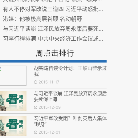
有人不停对军改说三道四 习近平动怒批示一句话
港媒：他被极高层眷顾 名动朝野
与习近平谈崩 江泽民放弃周永康后要死保上海
习李行程排满 中共中央经济工作会议或推迟
一周点击排行
胡锦涛首谈令计划：王岐山警示过
我
2015-11-17
与习近平谈崩 江泽民放弃周永康后
要死保上海
2015-12-09
习近平军改受阻？叶剑英后人集体
“现身”
2015-12-01