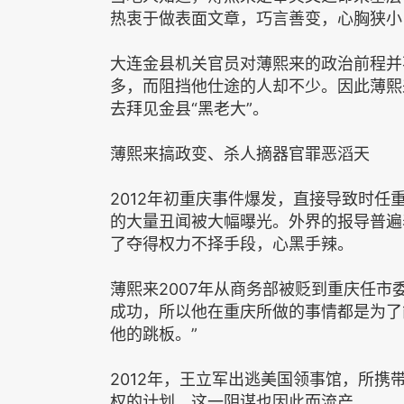
热衷于做表面文章，巧言善变，心胸狭小
大连金县机关官员对薄熙来的政治前程并
多，而阻挡他仕途的人却不少。因此薄熙
去拜见金县“黑老大”。
薄熙来搞政变、杀人摘器官罪恶滔天
2012年初重庆事件爆发，直接导致时
的大量丑闻被大幅曝光。外界的报导普遍
了夺得权力不择手段，心黑手辣。
薄熙来2007年从商务部被贬到重庆任
成功，所以他在重庆所做的事情都是为了
他的跳板。”
2012年，王立军出逃美国领事馆，所携
权的计划。这一阴谋也因此而流产。