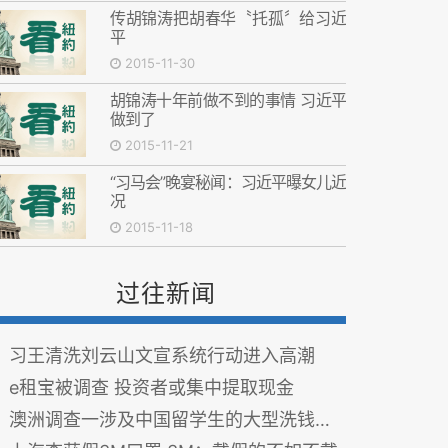
传胡锦涛把胡春华〝托孤〞给习近
平
2015-11-30
胡锦涛十年前做不到的事情 习近平
做到了
2015-11-21
“习马会”晚宴秘闻：习近平曝女儿近
况
2015-11-18
过往新闻
习王清洗刘云山文宣系统行动进入高潮
e租宝被调查 投资者或集中提取现金
澳洲调查一涉及中国留学生的大型洗钱集团