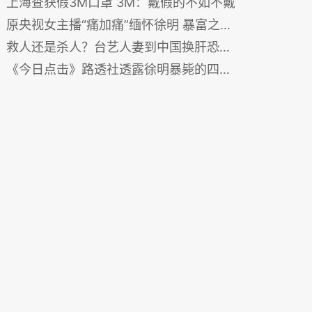
上海查获假3M口罩 3M：戴假的不如不戴
原央视女主播“痛加痛”缅怀徐明 暴富之财姓薄姓徐？
救人还是杀人？台艺人妻到中国换肝恐间接杀人（视频）
《今日点击》路透社透露徐明暴毙的四大悬疑