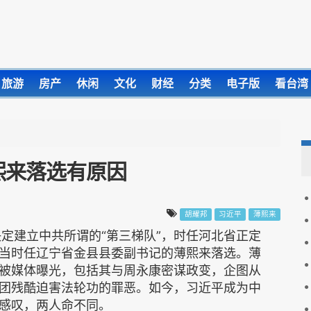
旅游
房产
休闲
文化
财经
分类
电子版
看台湾
熙来落选有原因
胡耀邦
习近平
薄熙来
定建立中共所谓的“第三梯队”，时任河北省正定
当时任辽宁省金县县委副书记的薄熙来落选。薄
被媒体曝光，包括其与周永康密谋政变，企图从
团残酷迫害法轮功的罪恶。如今，习近平成为中
感叹，两人命不同。