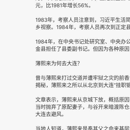
元，比1981年增长56%。
1983年，考察人员注意到，习近平生
乡视察。1984年，考察人员再次到正定
1984年，在中央书记处研究室、中央
金县担任了县委副书记。但因为各种原因
薄熙来为何去大连？
曾与薄熙来打过交道并遭牢狱之灾的前香
揭秘，薄熙来之所以从北京到大连“挂职
文章表示，薄熙来从京城下放，概括原因
当时抛弃了原配妻子，与谷开来暗渡陈仓
大连去避风。
当地人知道，薄熙来是奉其父之命来基层