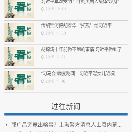
习近平军改受阻？叶剑英后人集体“现身”
2015-12-01
传胡锦涛把胡春华〝托孤〞给习近平
2015-11-30
胡锦涛十年前做不到的事情 习近平做到了
2015-11-21
“习马会”晚宴秘闻：习近平曝女儿近况
2015-11-18
过往新闻
郭广昌究竟出啥事？上海警方消息人士曝内幕消息