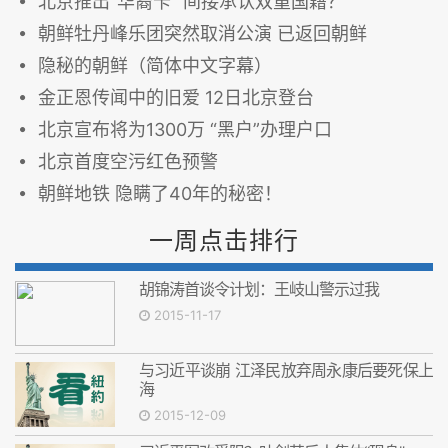
北京推出“华裔卡” 间接承认双重国籍？
朝鲜牡丹峰乐团突然取消公演 已返回朝鲜
隐秘的朝鲜（简体中文字幕）
金正恩传闻中的旧爱 12日北京登台
北京宣布将为1300万 “黑户”办理户口
北京首度空污红色预警
朝鲜地铁 隐瞒了40年的秘密！
一周点击排行
胡锦涛首谈令计划：王岐山警示过我
2015-11-17
与习近平谈崩 江泽民放弃周永康后要死保上
海
2015-12-09