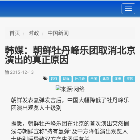
Toggl
navig
首页
时政
中国新闻
韩媒：朝鲜牡丹峰乐团取消北京
演出的真正原因
2015-12-13
韩媒
朝鲜
牡丹峰
乐团
北京
演出
原因
朝鲜发表氢弹发言后，中国大幅降低了牡丹峰乐
团演出观览人士级别
据悉，朝鲜牡丹峰乐团在北京的首次演出突然搁
浅与朝鲜宣称“持有氢弹”及中方降低演出观览人
士级别后导致双方产生矛盾有关。