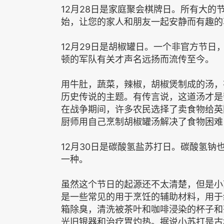
12月28日是家庭聚会棋牌日。所有大
始，让您的家人和朋友一起安静而有趣的
12月29日是胡椒罐日。一个非官方节日
顿的军队有关才声名远扬而流传至今。
用牛肚，蔬菜，辣椒，胡椒煲制成的汤，
历史传说的主题。有传言说，这道汤才是
在战争期间，许多农民选择了卖食物给英
厨师用自己烹制胡椒罐汤解决了食物困难
12月30日是碳酸氢盐苏打日。碳酸氢
一种。
虽然这个节日的起源还不太清楚，但是小
是一些常见的用于烹饪的辅助材料，用于
箱除臭，清洗被茶叶和咖啡浸染的杯子和
光旧银器和治疗胃灼热。据说小苏打是古