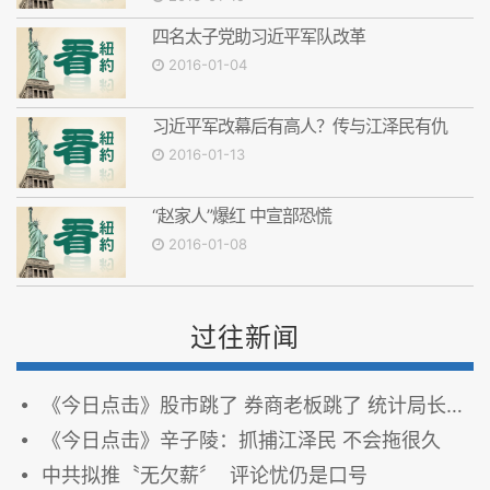
四名太子党助习近平军队改革
2016-01-04
习近平军改幕后有高人？传与江泽民有仇
2016-01-13
“赵家人”爆红 中宣部恐慌
2016-01-08
过往新闻
《今日点击》股市跳了 券商老板跳了 统计局长抓了
《今日点击》辛子陵：抓捕江泽民 不会拖很久
中共拟推〝无欠薪〞 评论忧仍是口号