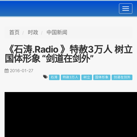
Toggl
navig
首页
时政
中国新闻
《石涛.Radio 》特赦3万人 树立
国体形象 “剑道在剑外”
2016-01-27
石涛
特赦3万人
树立
国体形象
剑道在剑外