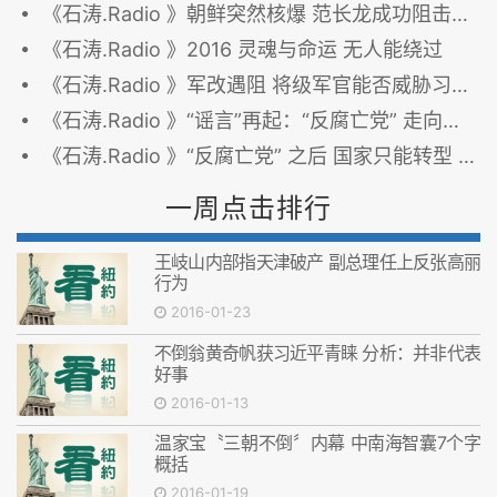
《石涛.Radio 》朝鲜突然核爆 范长龙成功阻击刘源 习近平军改受阻
《石涛.Radio 》2016 灵魂与命运 无人能绕过
《石涛.Radio 》军改遇阻 将级军官能否威胁习近平
《石涛.Radio 》“谣言”再起：“反腐亡党” 走向强国之路
《石涛.Radio 》“反腐亡党” 之后 国家只能转型 别无退路
一周点击排行
王岐山内部指天津破产 副总理任上反张高丽
行为
2016-01-23
不倒翁黄奇帆获习近平青睐 分析：并非代表
好事
2016-01-13
温家宝〝三朝不倒〞内幕 中南海智囊7个字
概括
2016-01-19