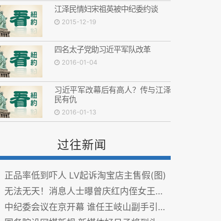
江泽民情妇宋祖英被中纪委约谈
2015-12-19
四名太子党助习近平军队改革
2016-01-04
习近平军改幕后有高人？传与江泽
民有仇
2016-01-13
过往新闻
正品率低到吓人 LV起诉淘宝店主售假(图)
无法无天！消息人士曝曾庆红内侄女王晓玲制造冤案细节
中纪委会议在京开幕 谁任王岐山副手引关注