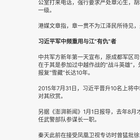
公室打来电话，强行要求严处章沁生，胡
一级。
港媒文章指，章一贯不为江泽民所待见，
习近平军中频重用与江“有仇”者
中共军方新年第一天宣布，原成都军区司
在于其是参加过中越作战的“战斗英雄”
报复“雪藏”长达10年。
2015年7月31日，习近平晋升10名
对其欣赏。
另据《澎湃新闻》1月1日报导，去年8
任武警部队参谋长一职。
秦天此前在接受凤凰卫视专访时曾猛批徐