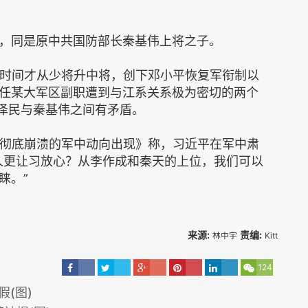
，同是原中共国防部长秦基伟上将之子。
的时间才从少将升中将，创下邓小平恢复军衔制以
任某大军区副职遭到与江系关系极为密切的两个
江泽民与秦基伟之间有矛盾。
民彻底崩溃的军中动向出现》称，习近平在军中肃
人更让习放心？从李作成和秦天的上位，我们可以
睐。”
来源:
责编:
林中宇
Kitt
124
(图)