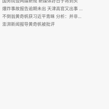
国务院设网媒新规 新媒体好日子将到头
爆炸事故报告逾期未出 天津高官又出事 习王追责
不倒翁黄奇帆获习近平青睐 分析：并非代表好事
澎湃新闻报导黄奇帆被批评