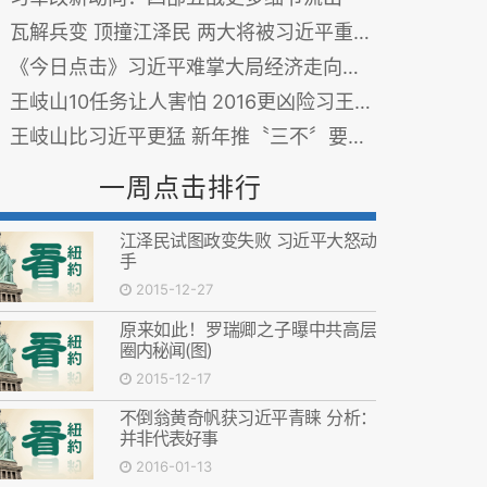
瓦解兵变 顶撞江泽民 两大将被习近平重用
《今日点击》习近平难掌大局经济走向脱轨 罗宇为其指路
王岐山10任务让人害怕 2016更凶险习王将布大局
王岐山比习近平更猛 新年推〝三不〞要抓大老虎
一周点击排行
江泽民试图政变失败 习近平大怒动
手
2015-12-27
原来如此！罗瑞卿之子曝中共高层
圈内秘闻(图)
2015-12-17
不倒翁黄奇帆获习近平青睐 分析：
并非代表好事
2016-01-13