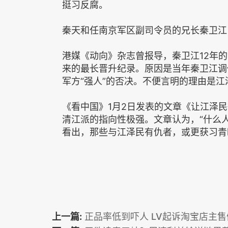
挺习反腐。
秦天和任南京军区副司令员的兄长秦卫江
港媒《动向》杂志曾报导，秦卫江12年
来的最长晋升纪录。原因是当年秦卫江调
军方“强人”的否决。不便言明的理由是
《看中国》1月2日发表的文章《让江泽
清江派的指向性极强。文章认为，“什么
看出，那些与江泽民有仇者，或更获习青
上一篇:
正品率低到吓人 LV起诉淘宝店主售假