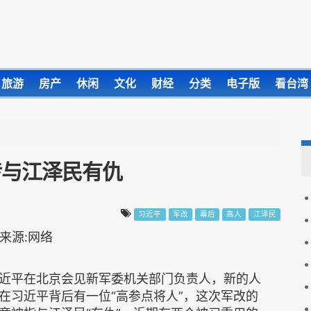
旅游
房产
休闲
文化
财经
分类
电子版
看台湾
传与江泽民有仇
习近平
军改
幕后
高人
江泽民
近平在北京会见新军委机关部门负责人，新的人
在习近平背后有一位“高参点将人”，这次军改的