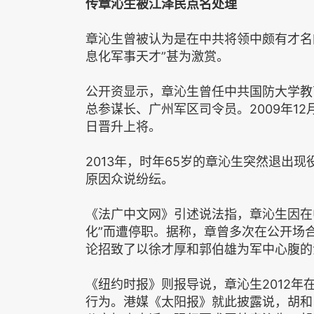
传章沁生被江泽民点名处理
章沁生曾被认为是在中共将领中颇有才名
息化军事天才”甚为激赏。
公开资显示，章沁生曾任中共国防大学教
总参谋长、广州军区司令员。2009年12月
日晋升上将。
2013年，时年65岁的章沁生突然退出
原因众说纷纭。
《法广中文网》引述说法指，章沁生因在中
化”而遭停职。据称，章曾多次在公开场
论招致了以徐才厚和郭伯雄为军中心腹的
《纽约时报》则报导说，章沁生2012
行为。港媒《太阳报》就此披露说，胡和