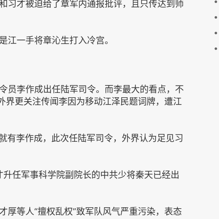
和习才被迫给了章军内通报批评，且只传达到师
是江一手将章沁生打入冷宫。
令员李作成出任陆军司令。而李最大的看点，不
，外界更关注传闻李因为移动江泽民题词牌，遭江
上将中就有李作成，此次任陆军司令，外界认为足见习
月才升任军事科学院副院长的中共少将秦天已经出
才厚等人“擅权乱权”致军队风气严重污染，表态