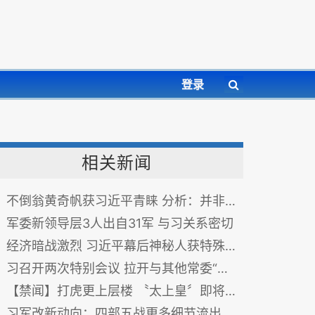
登录
相关新闻
不倒翁黄奇帆获习近平青睐 分析：并非代表好事
军委新领导层3人出自31军 与习关系密切
经济暗战激烈 习近平幕后神秘人获特殊待遇
习召开两次特别会议 拉开与其他常委“政治位差”
【禁闻】打虎更上层楼 〝太上皇〞即将浮出？
习军改新动向：四部五战更多细节流出