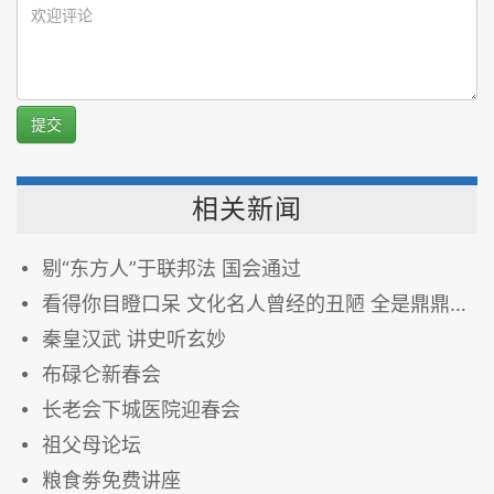
提交
相关新闻
剔“东方人”于联邦法 国会通过
看得你目瞪口呆 文化名人曾经的丑陋 全是鼎鼎大名！(图)
秦皇汉武 讲史听玄妙
布碌仑新春会
长老会下城医院迎春会
祖父母论坛
粮食劵免费讲座