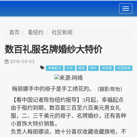
Toggl
navig
首页
看纽约
社区新闻
数百礼服名牌婚纱大特价
2016-03-03
幸福起点
文化
精品
特价
法拉盛
社区新闻
梅丽娜手中的褂子是手工绣花的。
（摄影
/陈怡）
【看中国记者陈怡纽约报导】
3
月起，幸福起点
由于租约到期，数百套三百至六百美元男女礼
服，二、三千美元的褂子、名牌婚纱，还有各种
小首饰大特价销售。
负责人梅丽娜谈，她十分
喜欢收藏收藏旗袍，不