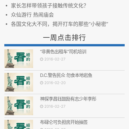
家长怎样带领孩子接触传统文化？
众仙游行 热闹庙会
各国文化大不同，揭开打车的那些“小秘密”
一周点击排行
“非黄色出租车”司机培训
2016-02-27
D.C.警告民众 勿食本地岩鱼
2016-02-20
神探李昌钰鼓励有志少年李彤
2016-02-27
布碌仑可负担房开始抽签