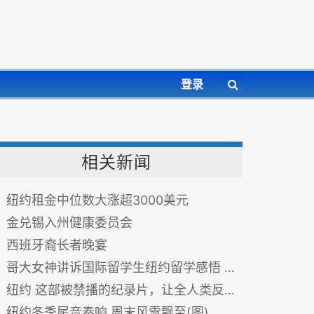
登录
相关新闻
纽约租金中位数大涨超3000美元
金兑锡入州健康委员会
西班牙裔长者晚宴
哥大女神讲诉国际留学生纽约留学感悟 超感人毕业短片 留学必看
纽约 这部被禁播的纪录片，让全人类反思。
纽约冬季尾音奏响 周末风雪飘至(图)