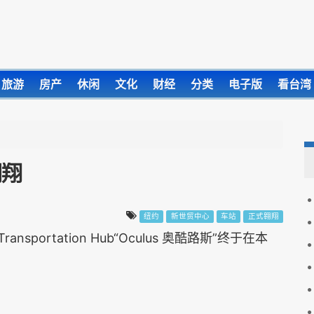
旅游
房产
休闲
文化
财经
分类
电子版
看台湾
翱翔
纽约
新世贸中心
车站
正式翱翔
sportation Hub“Oculus 奥酷路斯”终于在本