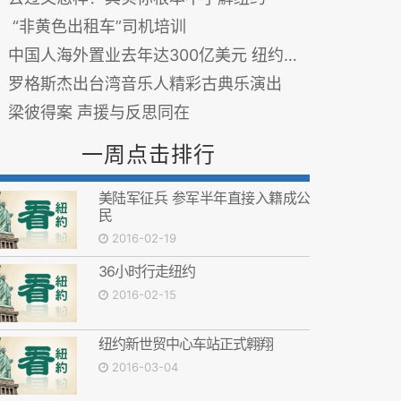
“非黄色出租车”司机培训
中国人海外置业去年达300亿美元 纽约为首选
罗格斯杰出台湾音乐人精彩古典乐演出
梁彼得案 声援与反思同在
一周点击排行
美陆军征兵 参军半年直接入籍成公
民
2016-02-19
36小时行走纽约
2016-02-15
纽约新世贸中心车站正式翱翔
2016-03-04