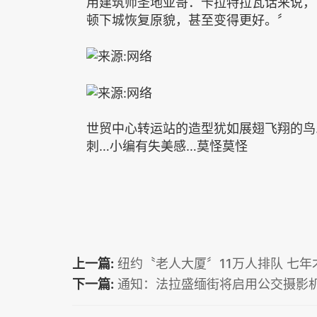
用建筑师圣地亚哥．卡拉特拉瓦话来说，
顿下城恢复原貌，甚至变得更好。〞
世贸中心转运站的造型犹如展翅飞翔的鸟.
刺…小编有失美感…莫怪莫怪
上一篇:
纽约〝老人大厦〞11万人排队 七年
下一篇:
通知：法拉盛缅街将启用公交摄影