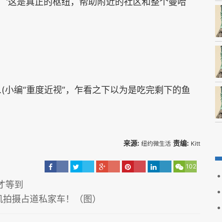
〝这是真正的枢纽，帮助附近的社区和整个曼哈
(小编“重度近视”，乍看之下以为是吃完剩下的鱼
来源:
责编:
纽约微生活
Kitt
102
才等到
机拍摄占道私家车！（图）