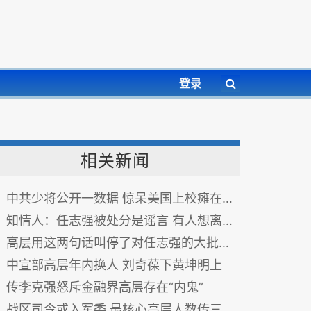
登录
相关新闻
中共少将公开一数据 惊呆美国上校瘫在车后座
知情人：任志强被处分是谣言 有人想离间习王关系
高层用这两句话叫停了对任志强的大批判 图
中宣部高层年内换人 刘奇葆下黄坤明上
传李克强怒斥金融界高层存在“内鬼”
战区司令或入军委 最核心高层人数传三版本