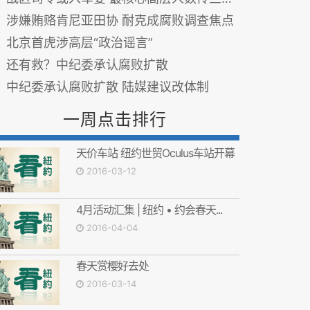
涉嫌贿赂肯尼亚田协 耐克成腐败调查焦点
北京首虎涉高层“政治谣言”
还有救？中纪委承认腐败扩散
中纪委承认腐败扩散 陆媒建议改体制
一周点击排行
天价车站 纽约世贸Oculus车站开幕
2016-03-12
4月活动汇集 | 纽约 • 约会春天...
2016-04-04
春天赏樱好去处
2016-03-14