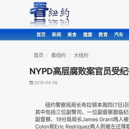
首页
新闻
美食
健康
教育
汽车
首页
看纽约
大纽约
NYPD高层腐败案官员受
2016-04-09
纽约警察局局长布拉顿本周四(7日)回
其中包括三位副警司、一位副督察面临纪律处分，
副督察、19分局局长James Grant两
Colon和Eric Redriguez两人