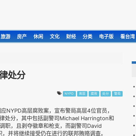
旅游
房产
休闲
文化
财经
分类
电子版
看台湾
纪律处分
NYPD
高层
腐败
处分
警局
应NYPD高层腐败案，宣布警局高层4位官员，
其中包括副警司Michael Harrington和
人被调职，且剥夺徽章和枪支，而副警司David
则被左迁降职，并将继续接受仍在进行的联邦贿赂调查。