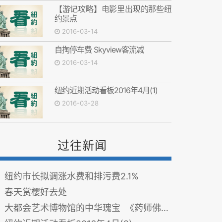
【游记攻略】电影里出现的那些纽
约景点
2016-03-14
自掏停车费 Skyview客流减
2016-03-14
纽约近期活动看板2016年4月(1)
2016-03-28
过往新闻
纽约市长拟调涨水费和排污费2.1%
春天赏樱好去处
大都会艺术博物馆的中华瑰宝 《药师佛佛会图》