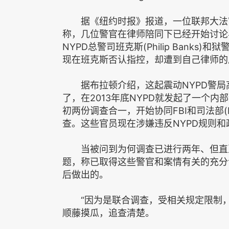
据《纽约时报》报道，一位联邦大法官
称，几位警官在律师陪同下已经开始讨论
NYPD总警司班克斯(Philip Banks)和
现在班克斯否认指控，却遭到自己律师的
据布拉顿介绍，这起震动NYPD警局
了，在2013年底NYPD就发起了一个内
初两份调查合一，开始协同FBI和司法部(DOJ，D
查。这些官员现在涉嫌违反NYPD规则
当被问到为何调查已进行两年、但直至
题，称已取得这些警官和案情有关的充分
后做出的。
“因为是联合调查，受相关规定限制，
顺藤摸瓜，追查清楚。