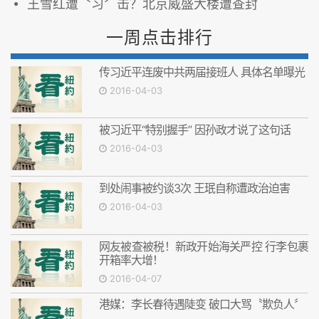
王雪红遭〝习〞击？北京威盛大楼遭查封
一周点击排行
传习近平连废中共两届接班人 具体名单曝光
2016-04-03
被习近平“特别握手” 因孙政才说了这句话
2016-04-03
到处闹事被约谈3次 王珉自称遭政治迫害
2016-04-03
网友被查被税！新政开始海关严控 行李包裹
开箱率大增！
2016-04-07
港媒：李长春待遇陡变 破口大骂〝欺负人〞