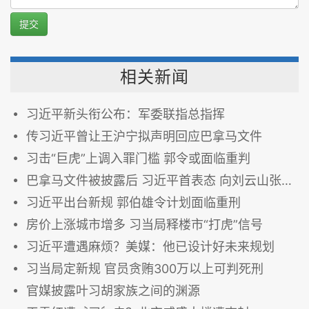
提交
相关新闻
习近平新头衔公布：军委联指总指挥
传习近平曾让王沪宁拟声明回应巴拿马文件
习击“巨虎”上调入罪门槛 郭令或面临重判
巴拿马文件被披露后 习近平首表态 向刘云山张高丽喊话？
习近平出台新规 郭伯雄令计划面临重刑
房价上涨城市增多 习当局释楼市“打虎”信号
习近平遭遇麻烦？美媒：他已设计好未来规划
习当局定新规 官员贪贿300万以上可判死刑
官媒披露叶习胡家族之间的渊源