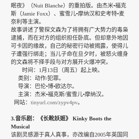
眠夜》（Nuit Blanche）的重拍版。由杰米•福克
斯（Jamie Foxx）、蜜雪儿•摩纳汉和史考特•麦
奈利等主演。
故事讲述了警探文森为了将拥有广大势力的毒枭
逮捕，而在对方的组织担任卧底。但却意外地因
可卡因的缘故，自己的秘密行动被揭露，使得儿
子遭强行绑走；当儿子命在旦夕时，被怒火缠身
的文森将不择手段与对方展开火爆冲突。
时间：
1月13日（周五）起上映。
类别：动作/犯罪。
导演：巴伦•博•欧达尔。
主演：杰米•福克斯/蜜雪儿•摩纳汉。
网站：
tinyurl.com/zypv4pv
。
3.音乐剧：《长靴妖姬》 Kinky Boots the
Musical
该剧灵感源于真人真事，亦改编自
2005年英国同