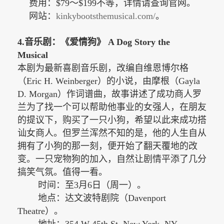
费用：$79～$199不等，详情请查询官网。
网站：
kinkybootsthemusical.com/
。
4.音乐剧：
《
爱情狗
》
A Dog Story the
Musical
本剧为最新喜剧音乐剧，改编自维恩博尔格
（
Eric H. Weinberger）的小说，由摩根（Gayla
D. Morgan）作词谱曲，故事讲述了成功商人罗
兰为了找一个可以帮助他事业的女强人，在朋友
的提议下，购买了一只小狗，希望以此来成功搭
讪女商人。但罗兰浑然不知的是，他的人生自从
拥有了小狗的那一刻，便开始了翻天覆地的改
变。一只宠物狗的加入，自然让剧情平添了几分
搞笑气氛。值得一看。
时间：至3月6日（周一）。
地点：达文波特剧院（Davenport
Theatre）。