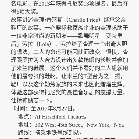
名电影，在2013年获得托尼奖13项提名，最后夺
得6项大奖。
故事讲述查理•普瑞斯（
Charlie Price）继承父亲
鞋厂的故事。
一心要拯救家族企业的查理求助于
一位非常时尚的新朋友——歌舞明星「变装皇
后」劳拉（
Lola）。劳拉给了查理一个出奇大胆
的想法，二人的命运可能因此而改变。很快，查
理跟罗拉两人合力设计出多款抢眼的长靴并参加
了米兰的鞋展。这个人们并不看好的二人组就用
他们最夸张的鞋靴，让米兰的T型台为之一振，
鞋厂以及这个勤劳家族的未来也因此熠熠生辉。
体验这部获得托尼奖的最佳音乐剧的震撼力量，
让精神励志一下。
时间：至
2017年8月27日。
地点：Al Hirschfeld Theatre。
地址：302 West 45th Street, New York, NY。
路线：搭乘地铁号线到站。