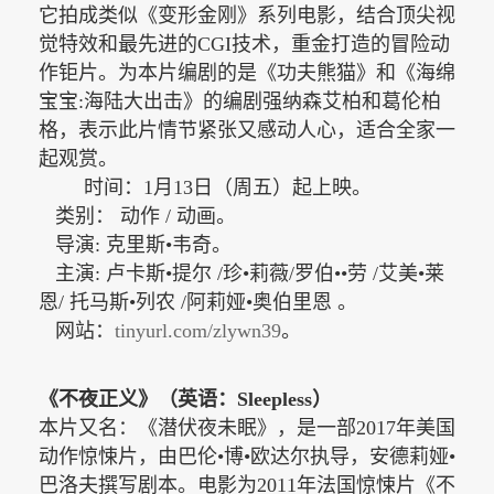
它拍成类似《变形金刚》系列电影，结合顶尖视
觉特效和最先进的CGI技术，重金打造的冒险动
作钜片。为本片编剧的是《功夫熊猫》和《海绵
宝宝:海陆大出击》的编剧强纳森艾柏和葛伦柏
格，表示此片情节紧张又感动人心，适合全家一
起观赏。
时间：
1月13日（周五）起上映。
类别： 动作 / 动画。
导演: 克里斯•韦奇。
主演: 卢卡斯•提尔 /珍•莉薇/罗伯••劳 /艾美•莱
恩/ 托马斯•列农 /阿莉娅•奥伯里恩 。
网站：
tinyurl.com/zlywn39
。
《不夜正义》（英语：
Sleepless）
本片又名：《潜伏夜未眠》，是一部
2017年美国
动作惊悚片，由巴伦•博•欧达尔执导，安德莉娅•
巴洛夫撰写剧本。电影为2011年法国惊悚片《不