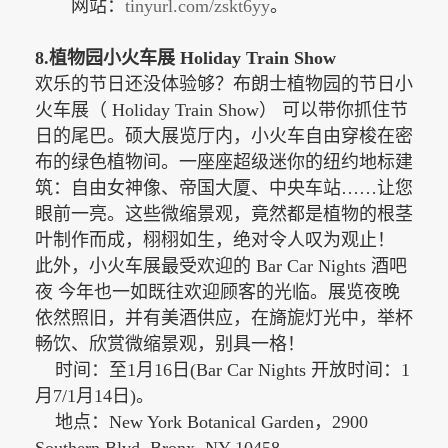
网站：
tinyurl.com/zskt6yy
。
8.植物园小火车展 Holiday Train Show
欢乐的节日还没体验够？布朗士植物园的节日小
火车展（
Holiday Train Show） 可以带你抓住节
日的尾巴。
硕大展览厅内，小火车自由穿梭在密
布的绿色植物间。一座座超级迷你的纽约地标建
筑：自由女神像、帝国大厦、中央车站……让您
眼前一亮。这些微缩景观，竟然都是植物的根茎
叶制作而成，栩栩如生，绝对令人叹为观止！
此外，小火车展最受欢迎的
Bar Car Nights 酒吧
夜 今年也一如既往欢迎顾客的光临。
展览夜晚
依然照旧，并有美酒供应，在旖旎灯光中，举杯
畅饮、欣赏微缩景观，别具一格！
时间：至
1月16日(Bar Car Nights 开放时间：1
月7/1月14日)。
地点：New York Botanical Garden，2900