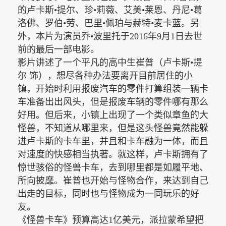
的卢卡斯•提尔、珍•莉薇、艾美•莱恩、丹尼•葛
洛佛、罗伯•劳、巴里•佩珀与赫特•麦卡蓝。另
外，本片为演员乔•波里托于2016年9月1日去世
前的最后一部电影。
影片讲述了一个平凡的高中生崔普（卢卡斯•提
尔 饰），想尽各种办法要离开目前居住的小
镇，开始时利用报废汽车的零件打算组装一辆卡
车准备出出风头，但是报废车辆的零件哪有那么
好用。但后来，小镇上出现了一个类似章鱼的大
怪兽，不知道从哪里来，但是这头怪兽竟然能躲
进卢卡斯的卡车里，并且和卡车融为一体，而且
对速度的快感相当执著。就这样，卢卡斯拥有了
惊世骇俗的怪兽卡车，去到哪里都是如履平地、
所向披靡。崔普也开始与怪物合作，来达到自己
出走的目标，同时也与怪物成为一同玩乐的好
友。
《怪兽卡车》预算高达
1亿美元，派拉蒙希望把