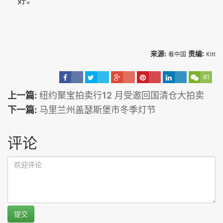
好。”
来源:
责编:
看中国
Kitt
81
上一篇:
纽约聚宝拍卖行12 月受邀回国清仓大拍卖
下一篇:
马里兰州盖瑟斯堡市冬季灯节
评论
提交