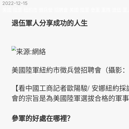
2022-12-15
美國
陸軍
紐約市
徵兵營
招聘會
美國
陸軍
參軍
軍隊
退伍
軍
退伍軍人分享成功的人生
美國陸軍紐約市徵兵營招聘會
（攝影
：
【看中國工商記者歐陽駿/ 安娜紐約採
會的宗旨是為美國陸軍選拔合格的軍事
參軍的好處在哪裡？