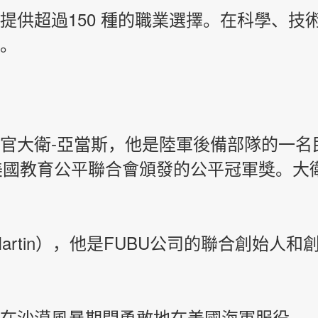
提供超過150 種的職業選擇。在科學、技
。
官大衛-亞當斯，他是陸軍後備部隊的一名
了美國教育公平聯合會頒發的公平冠軍獎。
大
 Martin），他是FUBU公司的聯合創始人和創意總
在沙漠風暴期間勇敢地在美國海軍服役。