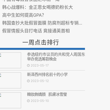
韩心战爆料：金正恩女喝德奶粉长大
高中生如何提高GPA？
韩国查抄大批假冒面膜 防腐剂超标专销中国
假冒情报头目打电话 竟接通英首相
一周点击排行
参选纽约市议员的共和党人周国东
举办竞选筹款晚会
2023-05-17
新泽西州排名前十的小学
2023-05-12
韓妝飾嬌顔 肌膚冰雪瑩
2023-05-10