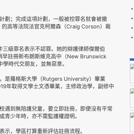
計劃；完成這項計劃，一般被控罪名就會被撤
y）的高等法院法官克柯爾森（Craig Corson）裁
件三級罪名表示不認罪。她的辯護律師傑爾伯
年稍早註冊新布朗斯維克高中（New Brunswick
返回中學時代交朋友，並無惡意。
斯大學（Rutgers University）畢業
019年取得文學士文憑畢業，主修政治學，副修中
校遇到無陪護兒童，要立即註冊，即便沒有平常
或青少年時，亦不需監護權證明。
表示，學區打算重新評估註冊流程。