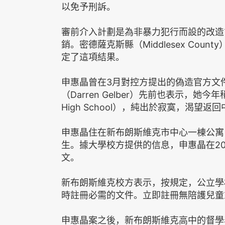
以免予刑訴。
審前介入計劃是為非暴力犯行而設的改造
銷。密德薩克斯縣（Middlesex Count
定了這項結果。
申惠晶曾在3月對控方提出的偽造官方文
（Darren Gelber）先前也表示，她今
High School），純出於寂寞，渴望
申惠晶住在新布朗斯維克市中心一棟公寓，是羅格
生。據大學校方提供的信息，申惠晶在2
文。
新布朗斯維克校方表示，按規定，公立學
時註冊必需的文件。立即註冊無陪護兒童
申惠晶案之後，新布朗斯維克高中的督學