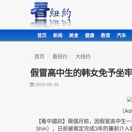
首页
新闻
美食
健康
教育
汽车
首页
看纽约
大纽约
假冒高中生的韩女免予坐
2023-05-25
（Ad
【看中國訊】兩個月前，因假冒高中生一案
Shin），日前被裁定完成3年的審前介