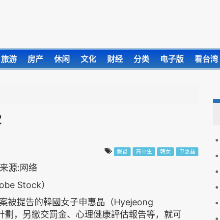
旅游
房产
休闲
文化
财经
分类
电子版
看台湾
牢
假冒
高中生
韩女
申惠晶
obe Stock）
被提告的韓國女子申惠晶（Hyejeong
入計劃，另繳交罰金、心理健康評估報告等，就可